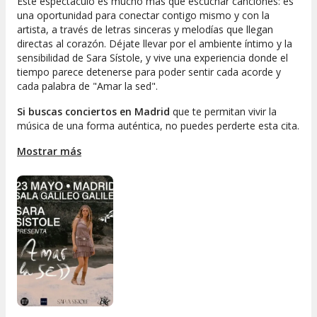
Este espectáculo es mucho más que escuchar canciones: es
una oportunidad para conectar contigo mismo y con la
artista, a través de letras sinceras y melodías que llegan
directas al corazón. Déjate llevar por el ambiente íntimo y la
sensibilidad de Sara Sístole, y vive una experiencia donde el
tiempo parece detenerse para poder sentir cada acorde y
cada palabra de "Amar la sed".
Si buscas conciertos en Madrid
que te permitan vivir la
música de una forma auténtica, no puedes perderte esta cita.
Reserva tu entrada y regálate un plan diferente para
Mostrar más
compartir y disfrutar. ¡Déjate sorprender por Sara Sístole y su
"Amar la sed"! La emoción está asegurada y el recuerdo,
garantizado.