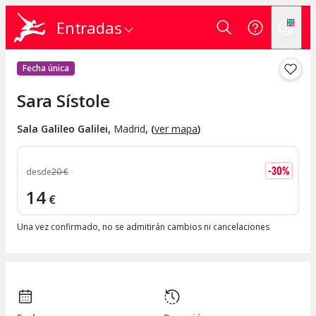
Entradas
Fecha única
Sara Sístole
Sala Galileo Galilei
,
Madrid
, (
ver mapa
)
-
30
%
desde
20
€
14
€
Una vez confirmado, no se admitirán cambios ni cancelaciones