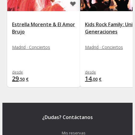
Estrella Morente & El Amor
Kids Rock Family: Uniendo
Brujo
Generaciones
Madrid · Conciertos
Madrid · Conciertos
desde
desde
29
14
,
50
€
,
00
€
¿Dudas? Contáctanos
Mis reservas