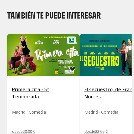
TAMBIÉN TE PUEDE INTERESAR
9.2
Primera cita - 5ª
El secuestro, de Fran
Temporada
Nortes
Madrid · Comedia
Madrid · Comedia
desde
20
,
00
€
desde
22
,
00
€