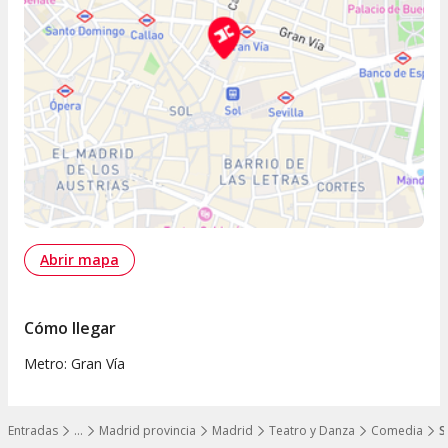
Abrir mapa
Cómo llegar
Metro: Gran Vía
Entradas
…
Madrid provincia
Madrid
Teatro y Danza
Comedia
S
Mostrar todos los niveles