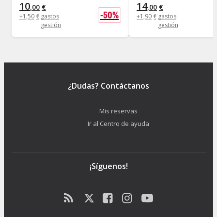
10
14
,
00
€
,
00
€
-
50
%
+
1
,
50
€
gastos
+
1
,
90
€
gastos
gestión
gestión
¿Dudas? Contáctanos
Mis reservas
Ir al Centro de ayuda
¡Síguenos!