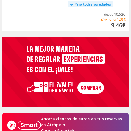
Para todas las edades
10,52€
desde
Ahorra
1,06€
9,46€
LA MEJOR MANERA
DE REGALAR
EXPERIENCIAS
ES CON EL ¡VALE!
Ahorra cientos de euros en tus reservas
en Atrápalo.
Conoce Smart