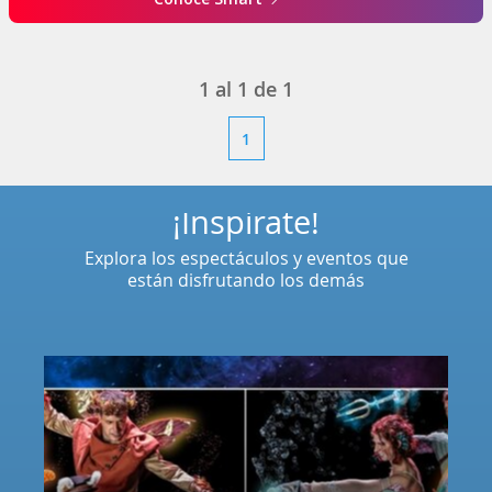
1
al
1
de
1
1
¡Inspírate!
Explora los espectáculos y eventos que
están disfrutando los demás