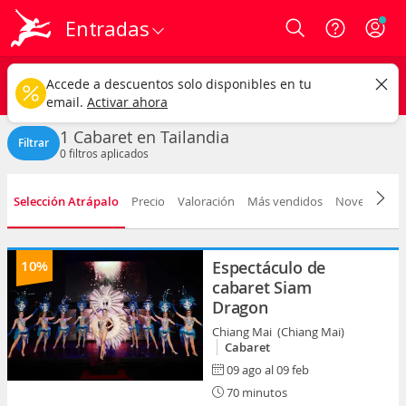
Entradas
Login
Tailandia
CAMBIAR
Accede a descuentos solo disponibles en tu
Cabaret
Cualquier fecha
email.
Activar ahora
1 Cabaret en Tailandia
Filtrar
0
filtros aplicados
Selección Atrápalo
Precio
Valoración
Más vendidos
Novedad
F
10%
Espectáculo de
cabaret Siam
Dragon
Chiang Mai (Chiang Mai)
Cabaret
09 ago al 09 feb
70 minutos