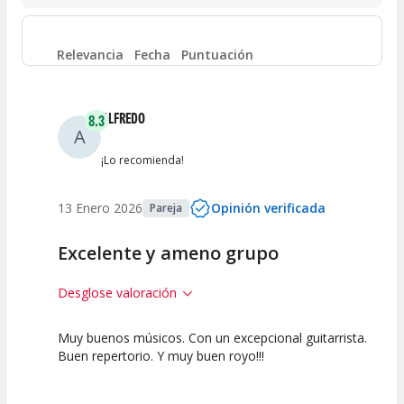
Entre 4 y 6
(
0
)
Relevancia
Fecha
Puntuación
Entre 2 y 4
(
0
)
ALFREDO
8.3
A
Entre 0 y 2
(
0
)
¡Lo recomienda!
13 Enero 2026
Opinión verificada
Pareja
Excelente y ameno grupo
Desglose valoración
Muy buenos músicos. Con un excepcional guitarrista.
7.5
7.5
10
Buen repertorio. Y muy buen royo!!!
Calidad del
Puesta en
Interpretación
Espectáculo
Escena
artística