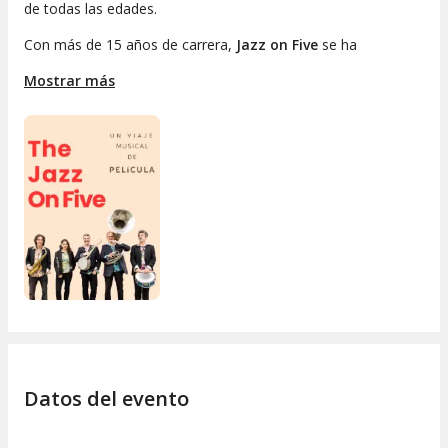
de todas las edades.
Con más de 15 años de carrera,
Jazz on Five
se ha
consolidado como uno de los grupos más destacados de su
Mostrar más
género. Su espectáculo no solo ofrece entretenimiento y
diversión, sino también una experiencia educativa que acerca
la música y el cine a los más jóvenes y no tan jóvenes.
Recientemente, la banda ha recibido elogios por su banda
sonora original para
El Maquinista de la General
, una película
icónica de Buster Keaton, demostrando su capacidad para
reinventar el cine clásico con su toque único. Sin duda, un
concierto de Jazz on Five es una invitación a disfrutar de la
música y vivir una experiencia cinematográfica inolvidable.
Datos del evento