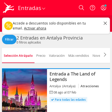
Entradas
Login
Antalya
CAMBIAR
Accede a descuentos solo disponibles en tu
Cualquier tipo
Cualquier fecha
email.
Activar ahora
2 Entradas en Antalya Provincia
Filtrar
0
filtros aplicados
Selección Atrápalo
Precio
Valoración
Más vendidos
Novedad
F
Entrada a The Land of
Legends
Antalya (Antalya)
Atracciones
08 ago al 07 feb
Para todas las edades