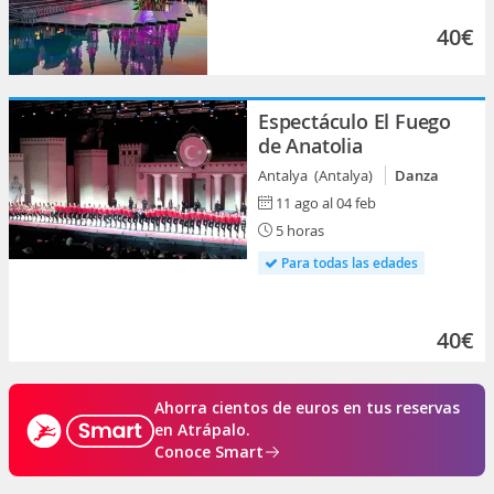
40€
Espectáculo El Fuego
de Anatolia
Antalya (Antalya)
Danza
11 ago al 04 feb
5 horas
Para todas las edades
40€
Ahorra cientos de euros en tus reservas
en Atrápalo.
Conoce Smart