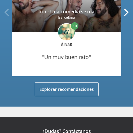
Trío - Una comedia sexual
Barcelona
10
ÀLVAR
"un muy buen rato"
Explorar recomendaciones
¿Dudas? Contáctanos