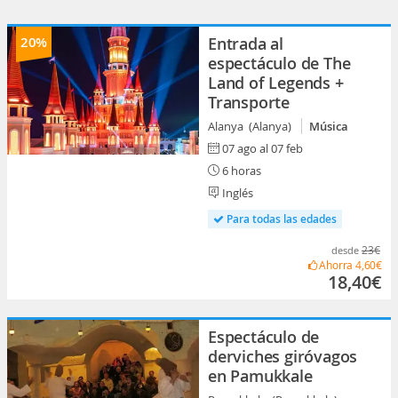
20%
Entrada al
espectáculo de The
Land of Legends +
Transporte
Alanya (Alanya)
Música
07 ago al 07 feb
6 horas
Inglés
Para todas las edades
23€
desde
Ahorra
4,60€
18,40€
Espectáculo de
derviches giróvagos
en Pamukkale