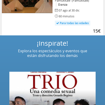
Pamukkale (Pamukkale)
Danza
07 ago al 30 dic
60 minutos
Para todas las edades
15€
¡Inspírate!
Explora los espectáculos y eventos que
están disfrutando los demás