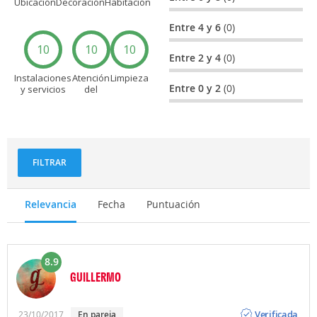
Ubicación
Decoración
Habitación
Entre 4 y 6
(0)
10
10
10
Entre 2 y 4
(0)
Instalaciones
Atención
Limpieza
Entre 0 y 2
(0)
y servicios
del
personal
FILTRAR
Relevancia
Fecha
Puntuación
8.9
GUILLERMO
Opinión
Verificada
23/10/2017
en pareja