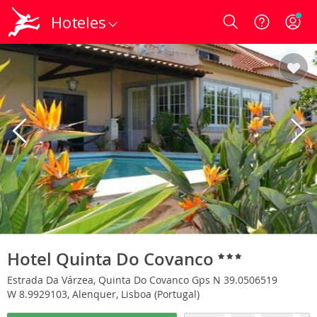
Hoteles
Login
Hotel Quinta Do Covanco
Estrada Da Várzea, Quinta Do Covanco Gps N 39.0506519
W 8.9929103, Alenquer, Lisboa (Portugal)