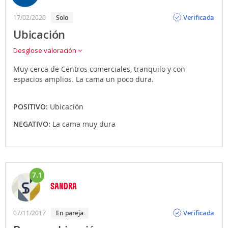
Opinión
Verificada
17/02/2020
solo
Ubicación
Desglose valoración
Muy cerca de Centros comerciales, tranquilo y con
espacios amplios. La cama un poco dura.
POSITIVO:
Ubicación
NEGATIVO:
La cama muy dura
7.1
SANDRA
Opinión
Verificada
07/11/2017
en pareja