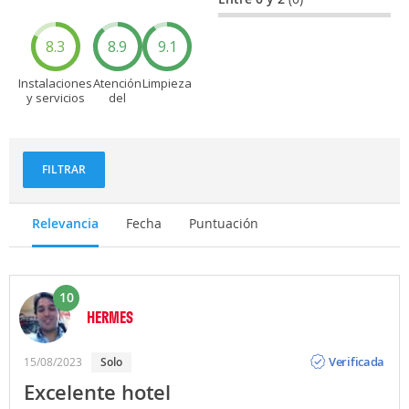
8.3
8.9
9.1
Instalaciones
Atención
Limpieza
y servicios
del
personal
FILTRAR
Relevancia
Fecha
Puntuación
10
HERMES
Opinión
Verificada
15/08/2023
solo
Excelente hotel