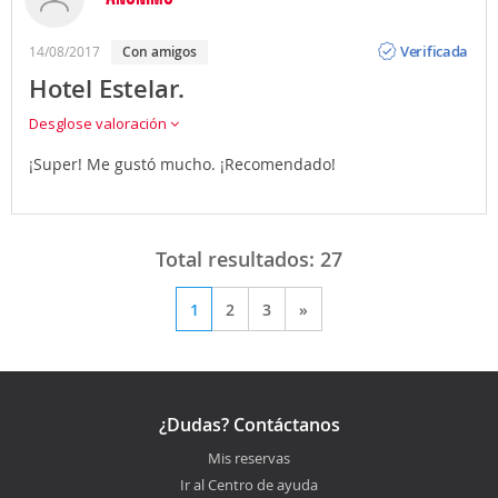
Opinión
Verificada
14/08/2017
con amigos
Hotel Estelar.
Desglose valoración
¡Super! Me gustó mucho. ¡Recomendado!
Total resultados:
27
1
2
3
»
¿Dudas? Contáctanos
Mis reservas
Ir al Centro de ayuda