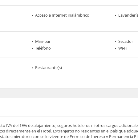
Acceso a Internet inalámbrico
Lavanderí
Mini-bar
Secador
Teléfono
Wi-Fi
Restaurante(s)
esto IVA del 19% de alojamiento, seguros hoteleros ni otros cargos adicionale
os directamente en el Hotel. Extranjeros no residentes en el país que adqu
tatus migratorio con sello vigente de Permiso de Ingreso y Permanencia PIP