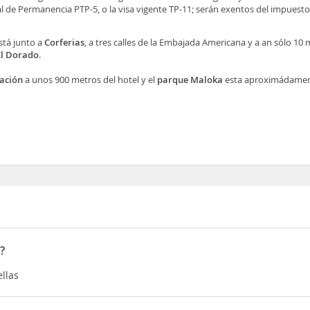
 de Permanencia PTP-5, o la visa vigente TP-11; serán exentos del impuesto 
stá junto a
Corferias
, a tres calles de la Embajada Americana y a an sólo 10
El Dorado
.
tación
a unos 900 metros del hotel y el
parque Maloka
esta aproximádamen
?
ellas