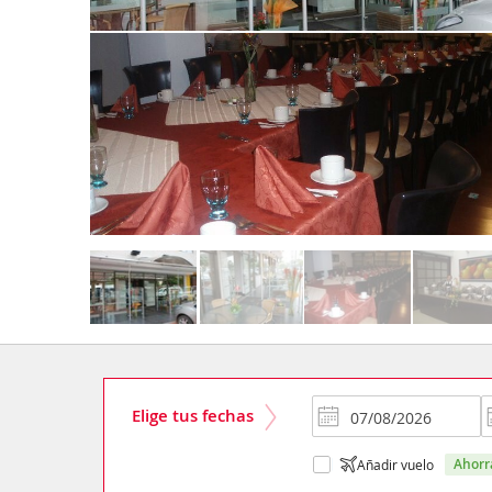
Elige tus fechas
ahor
Añadir vuelo