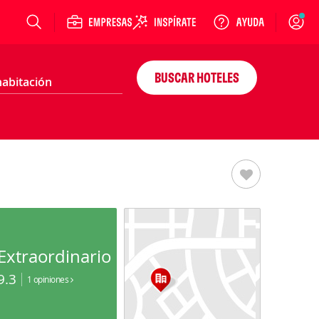
Login
BUSCAR HOTELES
Extraordinario
9.3
1 opiniones