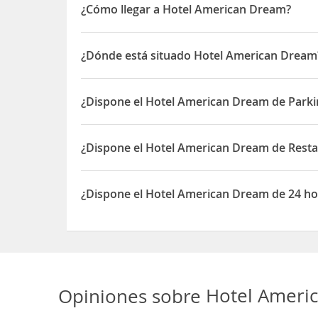
¿Cómo llegar a Hotel American Dream?
El
Hotel American Dream
está junto a
Corferias
, 
Internacional El Dorado
.
¿Dónde está situado Hotel American Dream
El centro comercial
Gran Estación
a unos 900 metr
El Hotel American Dream está situado en Av/ Carr
¿Dispone el Hotel American Dream de Parki
Sí, el Hotel American Dream dispone de Parking/g
¿Dispone el Hotel American Dream de Resta
Sí, el Hotel American Dream dispone de Restauran
¿Dispone el Hotel American Dream de 24 ho
Sí, el Hotel American Dream dispone de 24 horas
Opiniones sobre
Hotel Ameri