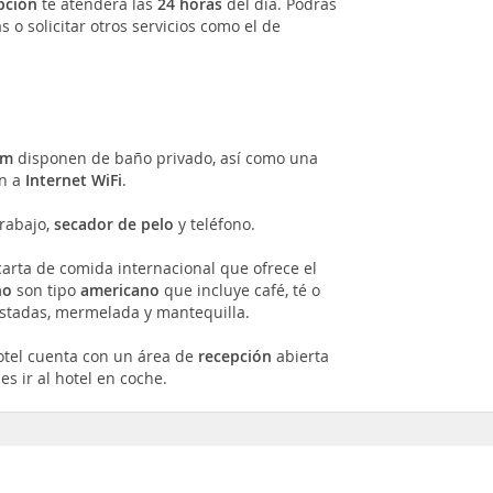
pción
te atenderá las
24 horas
del día. Podrás
 o solicitar otros servicios como el de
am
disponen de baño privado, así como una
ón a
Internet WiFi
.
rabajo,
secador de pelo
y teléfono.
arta de comida internacional que ofrece el
no
son tipo
americano
que incluye café, té o
tostadas, mermelada y mantequilla.
hotel cuenta con un área de
recepción
abierta
es ir al hotel en coche.