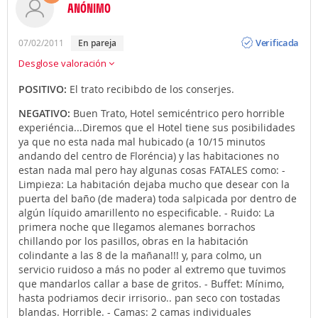
ANÓNIMO
Opinión
Verificada
07/02/2011
en pareja
Desglose valoración
POSITIVO:
El trato recibibdo de los conserjes.
NEGATIVO:
Buen Trato, Hotel semicéntrico pero horrible
experiéncia...Diremos que el Hotel tiene sus posibilidades
ya que no esta nada mal hubicado (a 10/15 minutos
andando del centro de Floréncia) y las habitaciones no
estan nada mal pero hay algunas cosas FATALES como: -
Limpieza: La habitación dejaba mucho que desear con la
puerta del baño (de madera) toda salpicada por dentro de
algún líquido amarillento no especificable. - Ruido: La
primera noche que llegamos alemanes borrachos
chillando por los pasillos, obras en la habitación
colindante a las 8 de la mañana!!! y, para colmo, un
servicio ruidoso a más no poder al extremo que tuvimos
que mandarlos callar a base de gritos. - Buffet: Mínimo,
hasta podriamos decir irrisorio.. pan seco con tostadas
blandas. Horrible. - Camas: 2 camas individuales