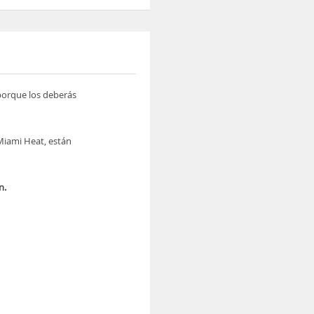
 porque los deberás
Miami Heat, están
n.