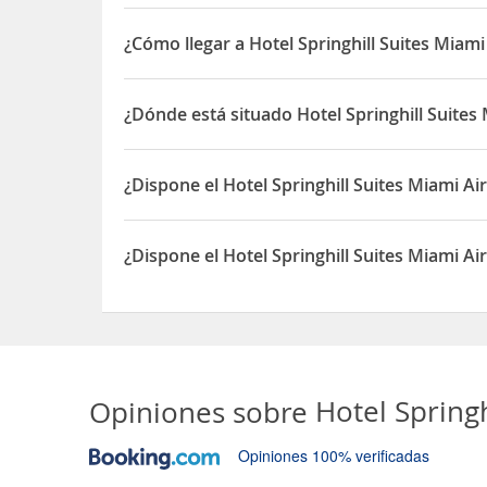
La entrada a Hotel Springhill Suites Miami Airpor
¿Cómo llegar a Hotel Springhill Suites Miami
El centro de la ciudad de
Miami
y el
American Air
en coche del
hotel
. El
centro comercial
Dolphin M
¿Dónde está situado Hotel Springhill Suites
El Hotel Springhill Suites Miami Airport South es
¿Dispone el Hotel Springhill Suites Miami Ai
Sí, el Hotel Springhill Suites Miami Airport South
¿Dispone el Hotel Springhill Suites Miami Ai
Sí, el Hotel Springhill Suites Miami Airport South
Opiniones sobre
Hotel Spring
Opiniones 100% verificadas