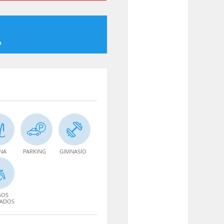
o
INA
PARKING
GIMNASIO
SOS
TADOS