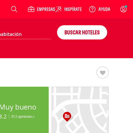
Login
BUSCAR HOTELES
Muy bueno
8.2
912 opiniones