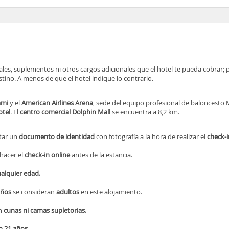
ocales, suplementos ni otros cargos adicionales que el hotel te pueda cobrar;
tino. A menos de que el hotel indique lo contrario.
ami
y el
American Airlines Arena
, sede del equipo profesional de baloncesto 
otel
. El
centro comercial
Dolphin Mall
se encuentra a 8,2 km.
tar un
documento de identidad
con fotografía a la hora de realizar el
check-i
 hacer el
check-in online
antes de la estancia.
alquier edad.
años
se consideran
adultos
en este alojamiento.
n
cunas ni camas supletorias.
n 21 años.