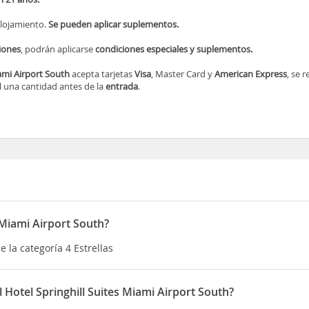
alojamiento.
Se pueden aplicar suplementos.
iones
, podrán aplicarse
condiciones especiales y suplementos.
ami Airport South
acepta tarjetas
Visa
, Master Card y
American Express
, se 
 una cantidad antes de la
entrada
.
 Miami Airport South?
e la categoría 4 Estrellas
l Hotel Springhill Suites Miami Airport South?