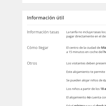
Información útil
Información tasas
La tarifa no incluye tasas l
pagar directamente en el des
Cómo llegar
El centro de la ciudad de
Mi
a 15 minutos en coche del
h
Otros
Los visitantes deben presen
Este alojamiento te permite
Se pueden alojar niños de
cu
Los niños a partir de los
18 
El alojamiento
no
cuenta co
Edad
mínima
para el
check-i