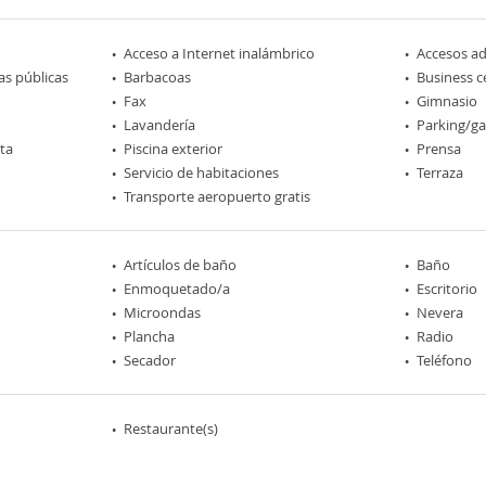
Acceso a Internet inalámbrico
Accesos a
as públicas
Barbacoas
Business c
Fax
Gimnasio
Lavandería
Parking/ga
rta
Piscina exterior
Prensa
Servicio de habitaciones
Terraza
Transporte aeropuerto gratis
Artículos de baño
Baño
Enmoquetado/a
Escritorio
Microondas
Nevera
Plancha
Radio
Secador
Teléfono
Restaurante(s)