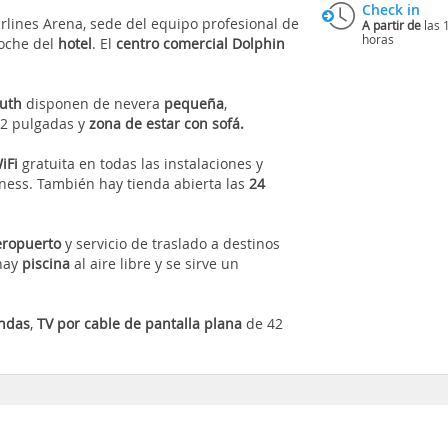
Check in
irlines Arena, sede del equipo profesional de
A partir de
las 
horas
coche del
hotel
. El
centro comercial Dolphin
outh
disponen de nevera
pequeña
,
42 pulgadas y
zona de estar con sofá.
iFi
gratuita en todas las instalaciones y
tness. También hay tienda abierta las
24
eropuerto
y servicio de traslado a destinos
 hay
piscina
al aire libre y se sirve un
ndas
,
TV por cable de pantalla plana
de 42