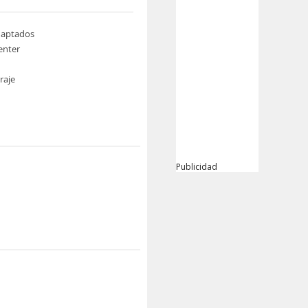
daptados
enter
raje
Publicidad