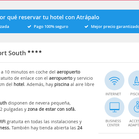
or qué reservar tu hotel con Atrápalo
izada
Pago 100% seguro
Mejor precio garantizad
port South
 a 10 minutos en coche del
aeropuerto
ratuito de enlace con el
aeropuerto
y servicio
 km del
hotel
. Además, hay
piscina
al aire libre
INTERNET
PISC
outh
disponen de nevera pequeña,
 42 pulgadas y
zona de estar con sofá.
iFi
gratuita en todas las instalaciones y
BUSINESS
ACCE
CENTER
ADAP
tness.
También hay tienda abierta las
24