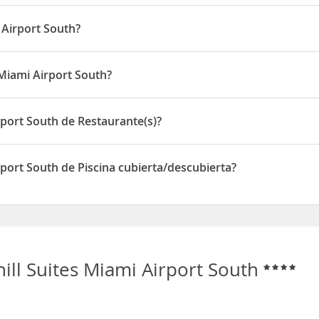
t South es
A partir de
las 15:00 horas y la salida
Antes de
las 12:00
 Airport South?
lines Arena
, sede del equipo profesional de baloncesto Miami Heat
all
se encuentra a 8,2 km.
 Miami Airport South?
tá situado en 6700 Northwest 7th Street - 33126
rport South de Restaurante(s)?
 dispone de Restaurante(s)
rport South de Piscina cubierta/descubierta?
 dispone de Piscina cubierta/descubierta
hill Suites Miami Airport South