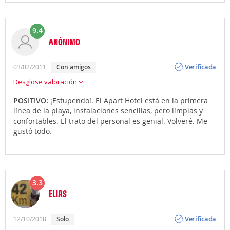
9.4
ANÓNIMO
Opinión
Verificada
03/02/2011
con amigos
Desglose valoración
POSITIVO:
¡Estupendo!. El Apart Hotel está en la primera
línea de la playa, instalaciones sencillas, pero límpias y
confortables. El trato del personal es genial. Volveré. Me
gustó todo.
3.3
ELIAS
Opinión
Verificada
12/10/2018
solo