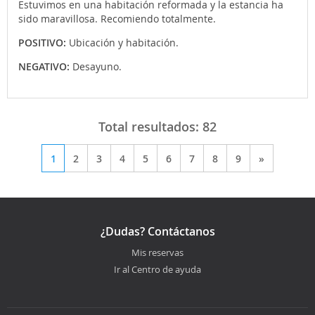
Estuvimos en una habitación reformada y la estancia ha
sido maravillosa. Recomiendo totalmente.
POSITIVO:
Ubicación y habitación.
NEGATIVO:
Desayuno.
Total resultados:
82
1
2
3
4
5
6
7
8
9
»
¿Dudas? Contáctanos
Mis reservas
Ir al Centro de ayuda