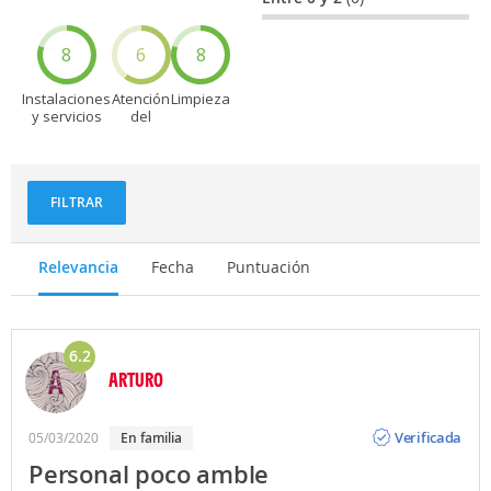
8
6
8
Instalaciones
Atención
Limpieza
y servicios
del
personal
FILTRAR
Relevancia
Fecha
Puntuación
6.2
ARTURO
Opinión
Verificada
05/03/2020
en familia
Personal poco amble