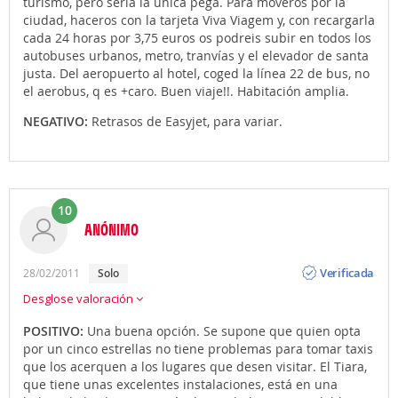
turismo, pero sería la única pega. Para moveros por la
ciudad, haceros con la tarjeta Viva Viagem y, con recargarla
cada 24 horas por 3,75 euros os podreis subir en todos los
autobuses urbanos, metro, tranvías y el elevador de santa
justa. Del aeropuerto al hotel, coged la línea 22 de bus, no
el aerobus, q es +caro. Buen viaje!!. Habitación amplia.
NEGATIVO:
Retrasos de Easyjet, para variar.
10
ANÓNIMO
Opinión
Verificada
28/02/2011
solo
Desglose valoración
POSITIVO:
Una buena opción. Se supone que quien opta
por un cinco estrellas no tiene problemas para tomar taxis
que los acerquen a los lugares que desen visitar. El Tiara,
que tiene unas excelentes instalaciones, está en una