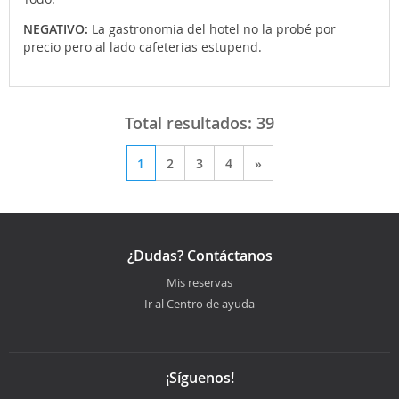
NEGATIVO:
La gastronomia del hotel no la probé por
precio pero al lado cafeterias estupend.
Total resultados:
39
1
2
3
4
»
¿Dudas? Contáctanos
Mis reservas
Ir al Centro de ayuda
¡Síguenos!