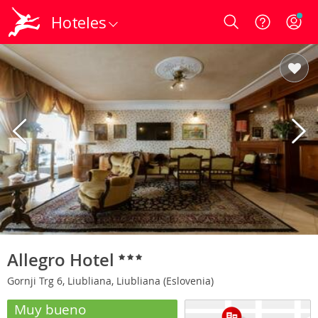
Hoteles
Login
Allegro Hotel
Gornji Trg 6, Liubliana, Liubliana (Eslovenia)
Muy bueno