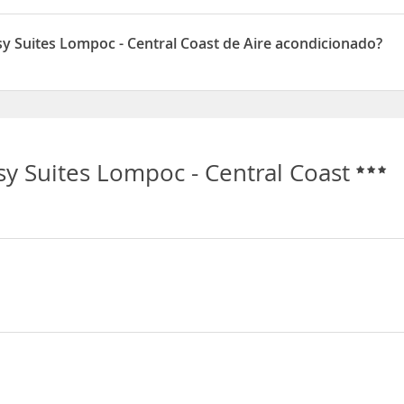
st dispone de 24 horas recepción
y Suites Lompoc - Central Coast de Aire acondicionado?
mpoc - Central Coast disponen de Aire acondicionado
y Suites Lompoc - Central Coast