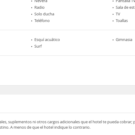
Nevera
Pantalla T
Radio
Sala de est
Solo ducha
TV
Teléfono
Toallas
Esquí acuático
Gimnasia
Surf
ocales, suplementos ni otros cargos adicionales que el hotel te pueda cobrar;
tino. A menos de que el hotel indique lo contrario.