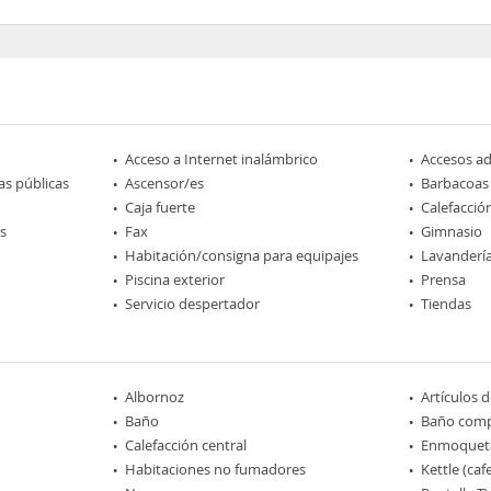
Acceso a Internet inalámbrico
Accesos a
as públicas
Ascensor/es
Barbacoas
Caja fuerte
Calefacció
s
Fax
Gimnasio
Habitación/consigna para equipajes
Lavanderí
Piscina exterior
Prensa
Servicio despertador
Tiendas
Albornoz
Artículos 
Baño
Baño comp
Calefacción central
Enmoquet
Habitaciones no fumadores
Kettle (caf