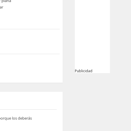
V plana
ar
Publicidad
 porque los deberás