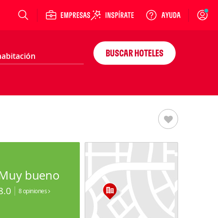
Login
BUSCAR HOTELES
Muy bueno
8.0
8 opiniones