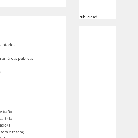
Publicidad
daptados
n en áreas públicas
a
de baño
artido
ado/a
etera y tetera)