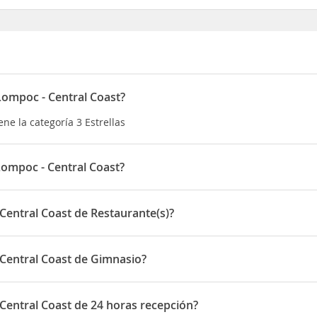
Lompoc - Central Coast?
ne la categoría 3 Estrellas
Lompoc - Central Coast?
stá situado en 1117 North H. Street
Central Coast de Restaurante(s)?
t dispone de Restaurante(s)
 Central Coast de Gimnasio?
st dispone de Gimnasio
Central Coast de 24 horas recepción?