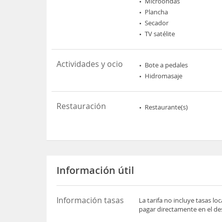
Microondas
Plancha
Secador
TV satélite
Actividades y ocio
Bote a pedales
Hidromasaje
Restauración
Restaurante(s)
Información útil
Información tasas
La tarifa no incluye tasas l
pagar directamente en el des