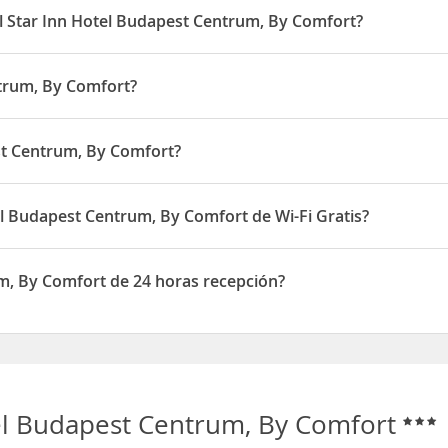
el Star Inn Hotel Budapest Centrum, By Comfort?
Comfort es a partir de las 15:00 horas y la salida hasta las 12:00 h
ntrum, By Comfort?
ungría
, a 6 minutos en coche del
Museo Nacional Húngaro
y a 1,5 
stá a 20 minutos en coche del hospedaje, mientras que la
Gran Sin
st Centrum, By Comfort?
stá situado en Dessewffy u. 36.
el Budapest Centrum, By Comfort de Wi-Fi Gratis?
Centrum, By Comfort disponen de Wi-Fi Gratis
m, By Comfort de 24 horas recepción?
rt dispone de 24 horas recepción
el Budapest Centrum, By Comfort