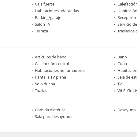
Caja fuerte
Calefacció
Habitaciones adaptadas
Habitación
Parking/garaje
Recepción
Salon TV
Servicio d
Terraza
Traslados 
Artículos de baño
Baño
Calefacción central
Cuna
Habitaciones no fumadores
Habitacion
Pantalla TV plana
Sala de est
Solo ducha
TV
Toallas
Wi-Fi Grati
Comida dietética
Desayuno
Sala para desayunos