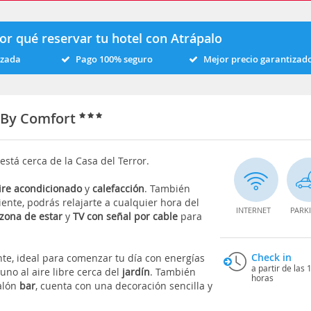
or qué reservar tu hotel con Atrápalo
izada
Pago 100% seguro
Mejor precio garantizad
 By Comfort
t
está cerca de la Casa del Terror.
ire acondicionado
y
calefacción
. También
iente, podrás relajarte a cualquier hora del
INTERNET
PARK
zona de estar
y
TV con señal por cable
para
Check in
ente, ideal para comenzar tu día con energías
a partir de las 
no al aire libre cerca del
jardín
. También
horas
alón
bar
, cuenta con una decoración sencilla y