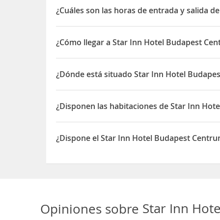
¿Cuáles son las horas de entrada y salida d
La entrada a Star Inn Hotel Budapest Centrum, By 
¿Cómo llegar a Star Inn Hotel Budapest Ce
Está a 8 minutos a pie de la
Ópera Nacional de H
la Orilla del Danubio
. El
Puente de las Cadenas
e
¿Dónde está situado Star Inn Hotel Budape
está a 7 minutos en coche.
El Star Inn Hotel Budapest Centrum, By Comfort e
¿Disponen las habitaciones de Star Inn Hot
Sí, las habitaciones del Star Inn Hotel Budapest 
¿Dispone el Star Inn Hotel Budapest Centru
Sí, el Star Inn Hotel Budapest Centrum, By Comfo
Opiniones sobre
Star Inn Hot