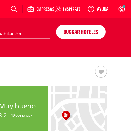
Login
BUSCAR HOTELES
Muy bueno
8.2
19 opiniones