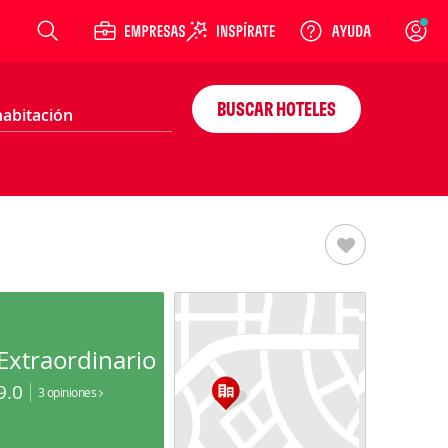
Login
BUSCAR HOTELES
Extraordinario
9.0
3 opiniones