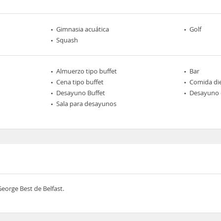
Gimnasia acuática
Golf
Squash
Almuerzo tipo buffet
Bar
Cena tipo buffet
Comida die
Desayuno Buffet
Desayuno 
Sala para desayunos
eorge Best de Belfast.