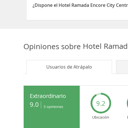
¿Dispone el Hotel Ramada Encore City Centr
Sí, el Hotel Ramada Encore City Centre dispone d
Opiniones sobre
Hotel Ramada
Usuarios de
Atrápalo
Extraordinario
9.2
9.0
3
opiniones
Ubicación