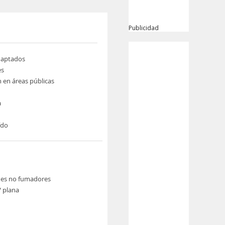
Publicidad
daptados
es
n en áreas públicas
a
ído
nes no fumadores
V plana