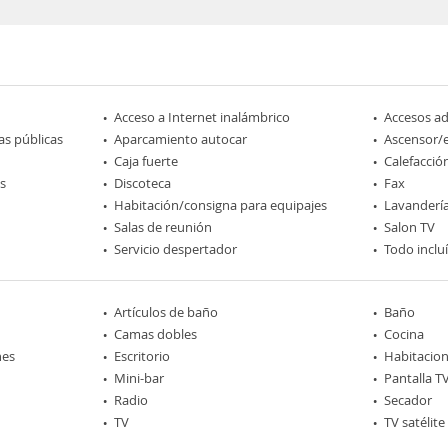
Acceso a Internet inalámbrico
Accesos a
as públicas
Aparcamiento autocar
Ascensor/
Caja fuerte
Calefacció
s
Discoteca
Fax
Habitación/consigna para equipajes
Lavanderí
Salas de reunión
Salon TV
Servicio despertador
Todo inclu
Artículos de baño
Baño
Camas dobles
Cocina
nes
Escritorio
Habitacio
Mini-bar
Pantalla T
Radio
Secador
TV
TV satélite