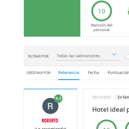
10
Atención del
personal
FILTRAR POR:
Filtrar por:
Relevancia
Fecha
Puntuació
ORDENAR POR:
25/12/2025
en fam
9.5
Hotel ideal 
ROBERTO
¡Lo recomienda!