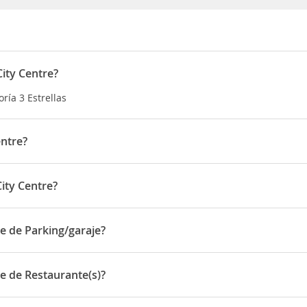
ity Centre?
ría 3 Estrellas
entre?
.
ity Centre?
n 20 Talbot Street
e de Parking/garaje?
e Parking/garaje
e de Restaurante(s)?
e Restaurante(s)