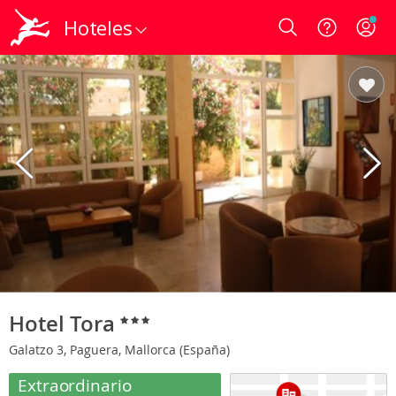
Hoteles
Login
Hotel Tora
Galatzo 3, Paguera, Mallorca (España)
Extraordinario