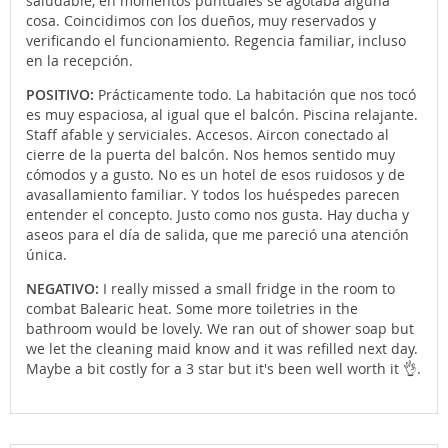
saludable, en momentos puntuales se agotaba alguna
cosa. Coincidimos con los dueños, muy reservados y
verificando el funcionamiento. Regencia familiar, incluso
en la recepción.
POSITIVO:
Prácticamente todo. La habitación que nos tocó
es muy espaciosa, al igual que el balcón. Piscina relajante.
Staff afable y serviciales. Accesos. Aircon conectado al
cierre de la puerta del balcón. Nos hemos sentido muy
cómodos y a gusto. No es un hotel de esos ruidosos y de
avasallamiento familiar. Y todos los huéspedes parecen
entender el concepto. Justo como nos gusta. Hay ducha y
aseos para el día de salida, que me pareció una atención
única.
NEGATIVO:
I really missed a small fridge in the room to
combat Balearic heat. Some more toiletries in the
bathroom would be lovely. We ran out of shower soap but
we let the cleaning maid know and it was refilled next day.
Maybe a bit costly for a 3 star but it's been well worth it 👌.