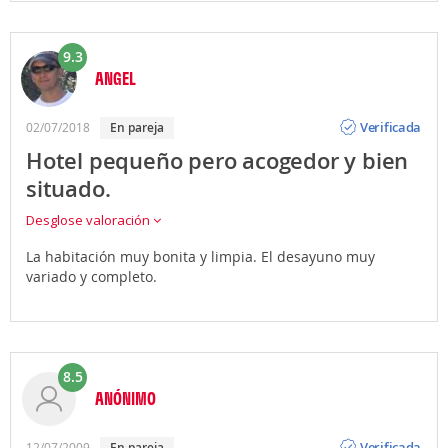
9.3
ANGEL
Opinión
Verificada
02/07/2018
en pareja
Hotel pequeño pero acogedor y bien
situado.
Desglose valoración
La habitación muy bonita y limpia. El desayuno muy
variado y completo.
8.5
ANÓNIMO
Opinión
Verificada
12/07/2009
en pareja