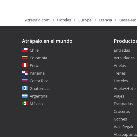
Atrapalo.com
Hoteles
Europa
Francia
Basse-No
Atrápalo en el mundo
Producto
Chile
Entradas
Colombia
Actividades
Perú
Vuelos
Panamá
Trenes
Costa Rica
Hoteles
Guatemala
Vuelo+Hotel
Argentina
Viajes
México
Escapadas
Cruceros
Coches
Vale Regalo
Atrapapunt