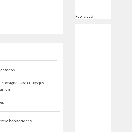
Publicidad
daptados
/consigna para equipajes
eunión
nes
ntre habitaciones