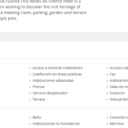
l cuisine.This Relais du Silence hotel is a
ce wishing to discover the rich heritage of
e a meeting room, parking, garden and terrace
epts pets.
Acceso a Internet inalámbrico
Accesos a
Calefacción en áreas públicas
Fax
Habitaciones adaptadas
Habitación
Prensa
Salas de r
Servicio despertador
Solarium
Terraza
Área jardi
Baño
Conexión e
Habitaciones no fumadores
Mini-bar