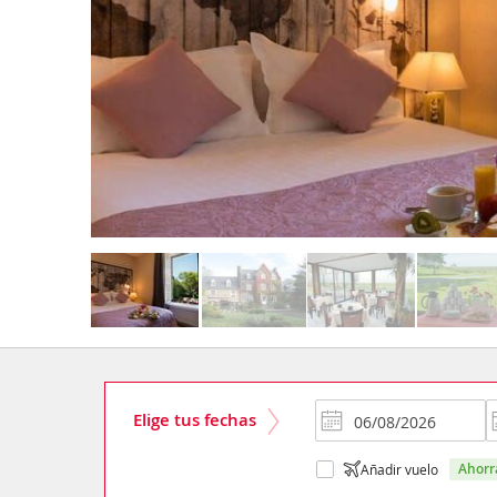
Elige tus fechas
ahor
Añadir vuelo