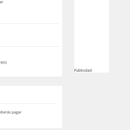
ar
e(s)
Publicidad
deberás pagar