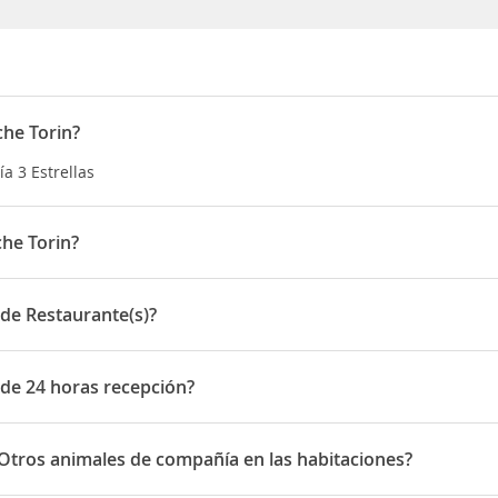
che Torin?
ía 3 Estrellas
he Torin?
 34 Route de la Roche Torin
 de Restaurante(s)?
Restaurante(s)
 de 24 horas recepción?
24 horas recepción
 Otros animales de compañía en las habitaciones?