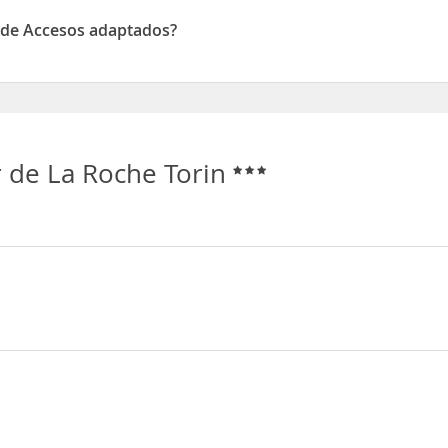
ros animales de compañía en las habitaciones
n de Accesos adaptados?
 Accesos adaptados
 de La Roche Torin