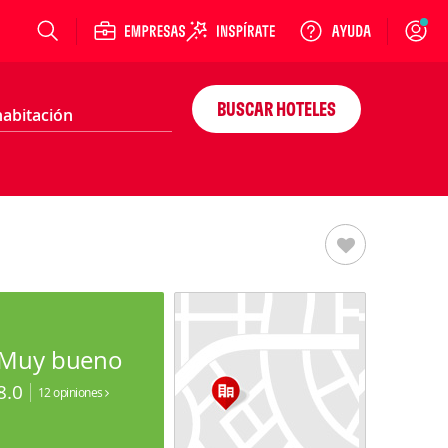
Login
BUSCAR HOTELES
Muy bueno
8.0
12 opiniones