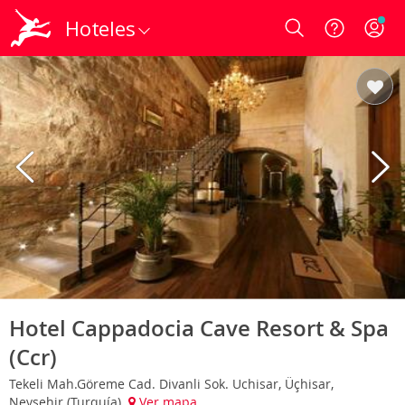
Hoteles
Login
Hotel Cappadocia Cave Resort & Spa
(Ccr)
Tekeli Mah.Göreme Cad. Divanli Sok. Uchisar, Üçhisar,
Nevsehir (Turquía)
Ver mapa