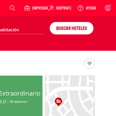
Login
BUSCAR HOTELES
Extraordinario
9.0
89 opiniones