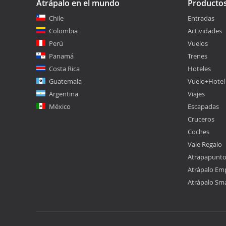
Atrápalo en el mundo
Producto
Chile
Entradas
Colombia
Actividades
Perú
Vuelos
Panamá
Trenes
Costa Rica
Hoteles
Guatemala
Vuelo+Hotel
Argentina
Viajes
México
Escapadas
Cruceros
Coches
Vale Regalo
Atrapapunt
Atrápalo Em
Atrápalo Sm