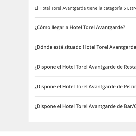
El Hotel Torel Avantgarde tiene la categoría 5 Estr
¿Cómo llegar a Hotel Torel Avantgarde?
El Torel Avantgarde Hotel se encuentra en el cora
y cerca de lugares importantes de la ciudad, como e
¿Dónde está situado Hotel Torel Avantgard
los Aliados
El aeropuerto está situado a unos 25 minutos en 
El Hotel Torel Avantgarde está situado en Rua Da
¿Dispone el Hotel Torel Avantgarde de Rest
Sí, el Hotel Torel Avantgarde dispone de Restaura
¿Dispone el Hotel Torel Avantgarde de Pisci
Sí, el Hotel Torel Avantgarde dispone de Piscina 
¿Dispone el Hotel Torel Avantgarde de Bar/C
Sí, el Hotel Torel Avantgarde dispone de Bar/Cafet