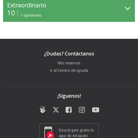
Extraordinario
10
1
opiniones
¿Dudas? Contáctanos
Mis reservas
Ir al Centro de ayuda
¡Síguenos!
Descárgate gratis la
app de Atrápalo