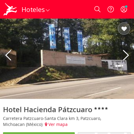
Hoteles
Login
Hotel Hacienda Pátzcuaro
Carretera Patzcuaro-Santa Clara km 3, Patzcuaro,
Michoacan (México)
Ver mapa