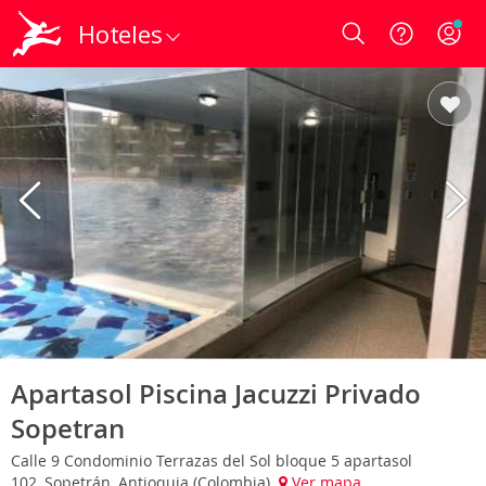
Hoteles
Login
Apartasol Piscina Jacuzzi Privado
Sopetran
Calle 9 Condominio Terrazas del Sol bloque 5 apartasol
102, Sopetrán, Antioquia (Colombia)
Ver mapa