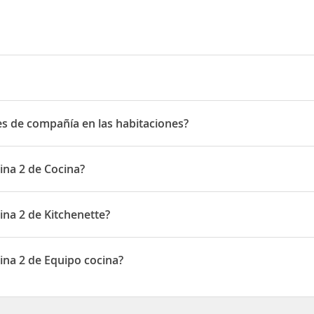
ncés
es de compañía en las habitaciones?
de compañía en las habitaciones
ina 2 de Cocina?
nen de Cocina
ina 2 de Kitchenette?
en de Kitchenette
ina 2 de Equipo cocina?
nen de Equipo cocina