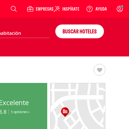
Login
BUSCAR HOTELES
Excelente
8.8
5 opiniones