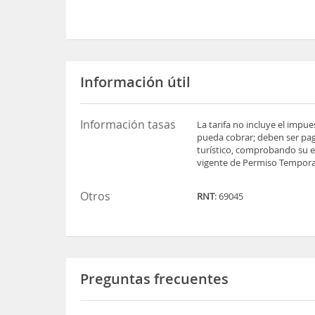
Información útil
Información tasas
La tarifa no incluye el impu
pueda cobrar; deben ser pag
turístico, comprobando su es
vigente de Permiso Temporal
Otros
RNT
: 69045
Preguntas frecuentes