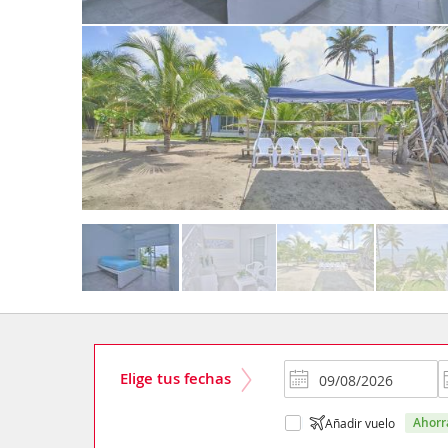
Elige tus fechas
ahor
Añadir vuelo