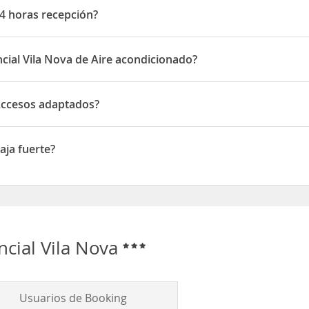
24 horas recepción?
horas recepción
cial Vila Nova de Aire acondicionado?
ova disponen de Aire acondicionado
 Accesos adaptados?
esos adaptados
aja fuerte?
 fuerte
ncial Vila Nova
Usuarios de Booking