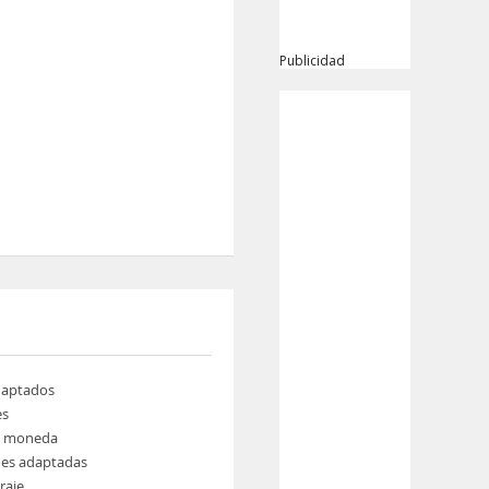
Publicidad
daptados
es
e moneda
nes adaptadas
raje