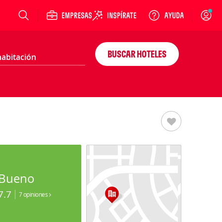
Login
BUSCAR HOTELES
Bueno
7.7
7 opiniones