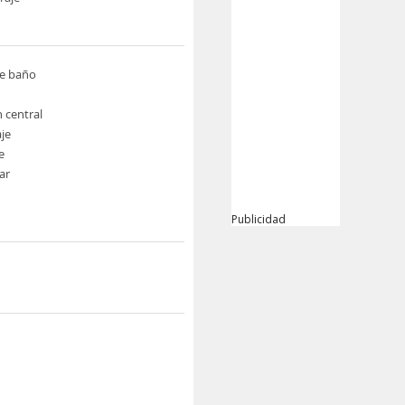
de baño
n central
je
e
ar
Publicidad