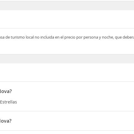
asa de turismo local no incluida en el precio por persona y noche, que deber
 Nova?
Estrellas
Nova?
. Duque de Loulé 111