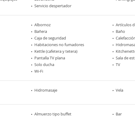
Servicio despertador
Albornoz
Artículos 
Bañera
Baño
Caja de seguridad
Calefacció
Habitaciones no fumadores
Hidromasa
Kettle (cafetera y tetera)
Kitchenett
Pantalla TV plana
Sala de est
Solo ducha
TV
Wi-Fi
Hidromasaje
Vela
Almuerzo tipo buffet
Bar