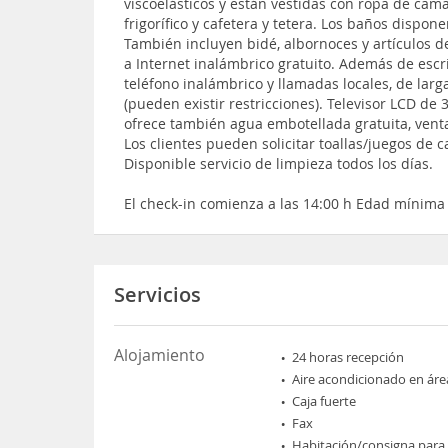
viscoelásticos y están vestidas con ropa de cama
frigorífico y cafetera y tetera. Los baños disp
También incluyen bidé, albornoces y artículos d
a Internet inalámbrico gratuito. Además de escri
teléfono inalámbrico y llamadas locales, de larg
(pueden existir restricciones). Televisor LCD de 
ofrece también agua embotellada gratuita, vent
Los clientes pueden solicitar toallas/juegos de 
Disponible servicio de limpieza todos los días.
El check-in comienza a las 14:00 h Edad mínima
Servicios
Alojamiento
24 horas recepción
Aire acondicionado en áre
Caja fuerte
Fax
Habitación/consigna para