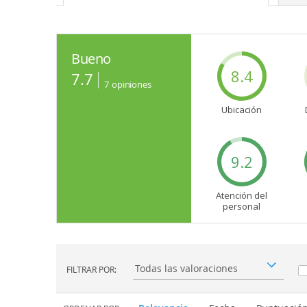
Bueno
8.4
7.7
7
opiniones
Ubicación
9.2
Atención del
personal
FILTRAR POR:
Filtrar por: