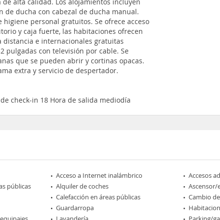
 de alta calidad. Los alojamientos incluyen
onen de ducha con cabezal de ducha manual.
e higiene personal gratuitos. Se ofrece acceso
torio y caja fuerte, las habitaciones ofrecen
a distancia e internacionales gratuitas
32 pulgadas con televisión por cable. Se
anas que se pueden abrir y cortinas opacas.
cama extra y servicio de despertador.
 de check-in 18 Hora de salida mediodía
Acceso a Internet inalámbrico
Accesos a
as públicas
Alquiler de coches
Ascensor/
Calefacción en áreas públicas
Cambio d
Guardarropa
Habitacio
 equipajes
Lavandería
Parking/ga