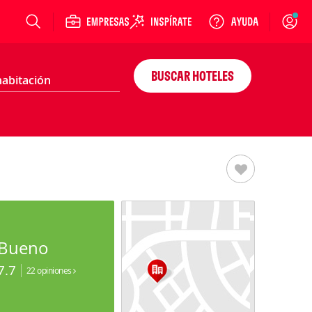
Login
BUSCAR HOTELES
Bueno
7.7
22 opiniones