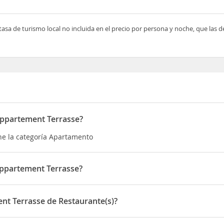
tasa de turismo local no incluida en el precio por persona y noche, que las 
Appartement Terrasse?
ne la categoría Apartamento
ppartement Terrasse?
situado en 245 Route de la Vieille Eglise
t Terrasse de Restaurante(s)?
dispone de Restaurante(s)