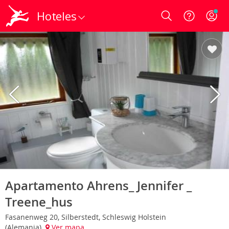
Hoteles
Login
Apartamento Ahrens_ Jennifer _
Treene_hus
Fasanenweg 20, Silberstedt, Schleswig Holstein
(Alemania)
Ver mapa