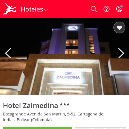
Hoteles
Login
Hotel Zalmedina
Bocagrande Avenida San Martin, 5-52, Cartagena de
Indias, Bolivar (Colombia)