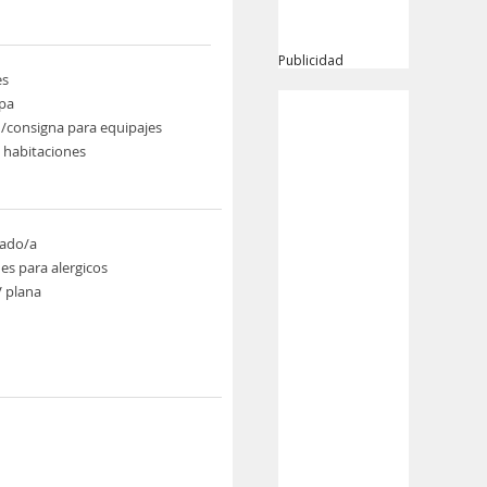
Publicidad
es
pa
/consigna para equipajes
e habitaciones
ado/a
es para alergicos
V plana