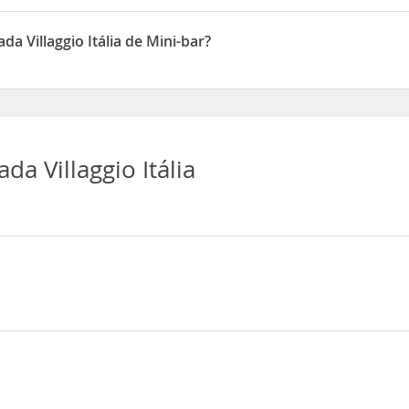
24 horas recepción
a Villaggio Itália de Mini-bar?
Itália disponen de Mini-bar
a Villaggio Itália