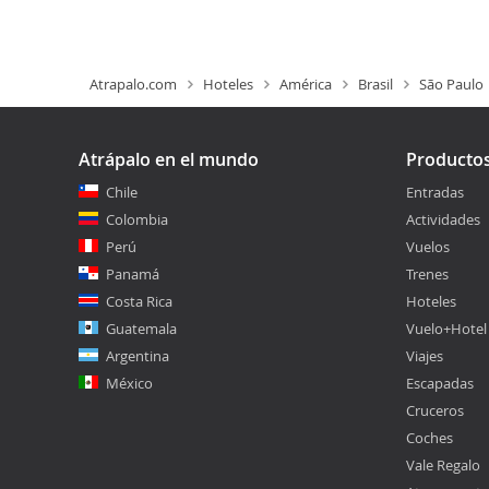
Atrapalo.com
Hoteles
América
Brasil
São Paulo
Atrápalo en el mundo
Producto
Chile
Entradas
Colombia
Actividades
Perú
Vuelos
Panamá
Trenes
Costa Rica
Hoteles
Guatemala
Vuelo+Hotel
Argentina
Viajes
México
Escapadas
Cruceros
Coches
Vale Regalo