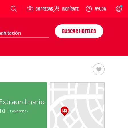
Login
BUSCAR HOTELES
Extraordinario
10
1 opiniones