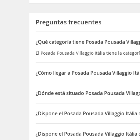
Preguntas frecuentes
¿Qué categoría tiene Posada Pousada Villaggi
El Posada Pousada Villaggio Itália tiene la catego
¿Cómo llegar a Posada Pousada Villaggio Itál
Con una ubicación privilegiada, se puede caminar 
Baden Baden [100 metros]
¿Dónde está situado Posada Pousada Villaggi
Compras Cadij [150 metros]
Mercado comercial Plaza [200 metros]
El Posada Pousada Villaggio Itália está situado en
Central Square y de la Iglesia [250 metros]
¿Dispone el Posada Pousada Villaggio Itália 
Estación de tren turístico
y levante [400 metros]
Sí, el Posada Pousada Villaggio Itália dispone de 
Cantina Ristorante e Italia
¿Dispone el Posada Pousada Villaggio Itália
[Anexo a la posada y el descuento para los huésp