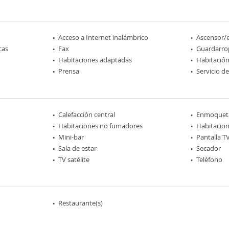
Acceso a Internet inalámbrico
Ascensor/
cas
Fax
Guardarro
Habitaciones adaptadas
Habitación
Prensa
Servicio d
Calefacción central
Enmoquet
Habitaciones no fumadores
Habitacion
Mini-bar
Pantalla T
Sala de estar
Secador
TV satélite
Teléfono
Restaurante(s)