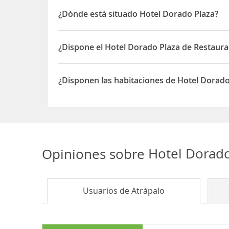
de Barajas
. Asimismo, estarás cerca de otros lug
¿Dónde está situado Hotel Dorado Plaza?
El Hotel Dorado Plaza está situado en Av. San Mart
¿Dispone el Hotel Dorado Plaza de Restaura
Sí, el Hotel Dorado Plaza dispone de Restaurante(
¿Disponen las habitaciones de Hotel Dorado
Sí, las habitaciones del Hotel Dorado Plaza disp
Opiniones sobre
Hotel Dorad
Usuarios de
Atrápalo