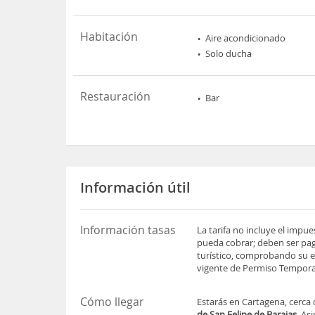
Habitación
Aire acondicionado
Solo ducha
Restauración
Bar
Información útil
Información tasas
La tarifa no incluye el impu
pueda cobrar; deben ser pag
turístico, comprobando su es
vigente de Permiso Temporal
Cómo llegar
Estarás en Cartagena, cerca 
de San Felipe de Barajas
. As