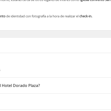
ento
de identidad con fotografía a la hora de realizar el
check-in.
s
el Hotel Dorado Plaza?
 15:00 horas y la salida antes de las 12:00 horas
e lugares de interés como Playa de
Bocagrande
, Puerta del Reloj y
C