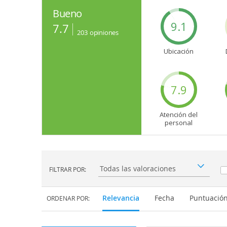
Bueno
9.1
7.7
203
opiniones
Ubicación
7.9
Atención del
personal
FILTRAR POR:
Filtrar por:
Relevancia
Fecha
Puntuació
ORDENAR POR: