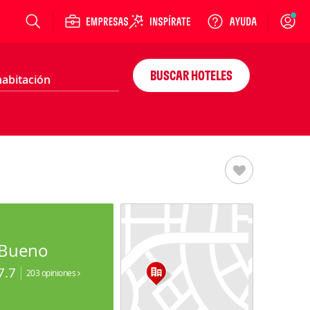
Login
BUSCAR HOTELES
Bueno
7.7
203 opiniones