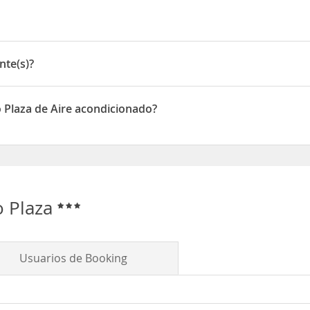
ares de interés como
Iglesia Convento San Pedro Claver
y Fuerte Past
in, 4-41
nte(s)?
s)
 Plaza de Aire acondicionado?
onen de Aire acondicionado
o Plaza
Usuarios de Booking