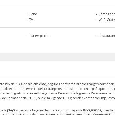
Baño
Camas dob
TV
Wi-Fi Grati
Bar en piscina
Restaurant
esto IVA del 19% de alojamiento, seguros hoteleros ni otros cargos adicionale
os directamente en el Hotel. Extranjeros no residentes en el país que adqu
tatus migratorio con sello vigente de Permiso de Ingreso y Permanencia PIP
 de Permanencia PTP-5, o la visa vigente TP-11; serán exentos del impuesto 
de la
playa
y cerca de lugares de interés como Playa de
Bocagrande
, Puerta 
imismo, estarás cerca de otros lugares de interés como
Iglesia Convento San