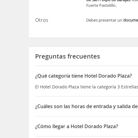
Fuerte Pastelillo.
Otros
Debes presentar un
docum
Preguntas frecuentes
¿Qué categoría tiene Hotel Dorado Plaza?
El Hotel Dorado Plaza tiene la categoría 3 Estrella
¿Cuáles son las horas de entrada y salida d
La entrada a Hotel Dorado Plaza es a partir de las
¿Cómo llegar a Hotel Dorado Plaza?
Estarás en Cartagena, cerca de la
playa
y cerca d