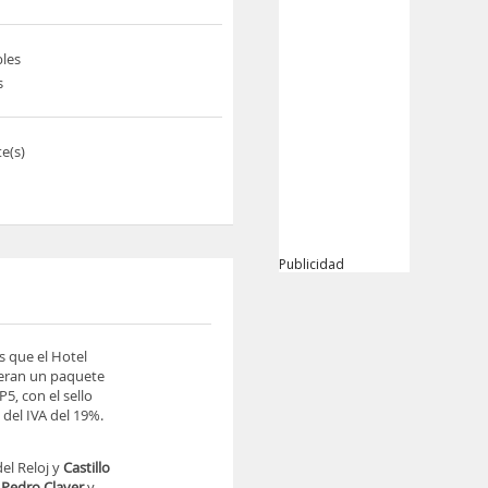
les
s
e(s)
Publicidad
s que el Hotel
ieran un paquete
5, con el sello
del IVA del 19%.
del Reloj y
Castillo
 Pedro Claver
y