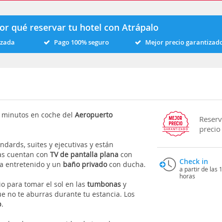
or qué reservar tu hotel con Atrápalo
izada
Pago 100% seguro
Mejor precio garantizad
 minutos en coche del
Aeropuerto
Reserv
precio
ndards, suites y ejecutivas y están
llas cuentan con
TV de pantalla plana
con
Check in
a entretenido y un
baño privado
con ducha.
a partir de las 
horas
o para tomar el sol en las
tumbonas
y
e no te aburras durante tu estancia. Los
b
.