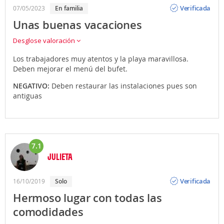
Opinión
Verificada
07/05/2023
en familia
Unas buenas vacaciones
Desglose valoración
Los trabajadores muy atentos y la playa maravillosa.
Deben mejorar el menú del bufet.
NEGATIVO:
Deben restaurar las instalaciones pues son
antiguas
7.1
JULIETA
Opinión
Verificada
16/10/2019
solo
Hermoso lugar con todas las
comodidades