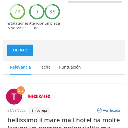
7.3
9
8.5
Instalaciones
Atención
Limpieza
y servicios
del
personal
FILTRAR
Relevancia
Fecha
Puntuación
5.3
THECUBALEX
Opinión
Verificada
21/08/2025
en pareja
bellissimo il mare ma l hotel ha molte
lacune,un enorme potenzialita ma