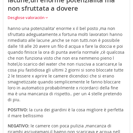
non sfruttata a dovere
Desglose valoración
hanno una potenzialita' enorme x il bel posto ,ma non
sfruttato adeguatamente.x fortuna molti lavoratori hanno
rimediato alle lacune ,anche se non tutti.non è possibile
dalle 18 alle 20 avere un filo d acqua x fare la doccia e poi
quando finisce la ora di punta averla normale ,cè qualcosa
che non funziona visto che non era nemmeno pieno l
hotel,lo scarico del water che non riusciva a scaricare,e la
cosa piu fastidiosa gli ultimi 2 giorni si sono bloccate tutte
2 le tessere x aprire le camere dicendoci che si erano
smagnetizzate quando semplicemente le fanno bloccare
loro in automatico probabilmente x ricordarci della fine
ma è una mancanza di rispetto.. per un 4 stelle pretendo
di piu.
POSITIVO:
la cura dei giardini è la cosa migliore è perfetta
il mare bellissimo
NEGATIVO:
le camere con poca pulizia ,mancanza di
ricambi asciugamani,il bagno non scaricava e acqua nell