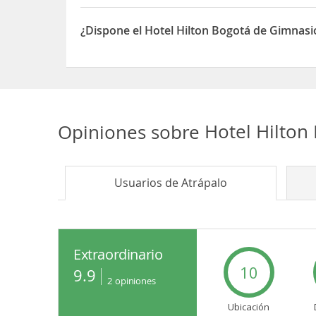
Sí, el Hotel Hilton Bogotá dispone de Restaurante(
¿Dispone el Hotel Hilton Bogotá de Gimnasi
Sí, el Hotel Hilton Bogotá dispone de Gimnasio
Opiniones sobre
Hotel Hilton
Usuarios de
Atrápalo
Extraordinario
10
9.9
2
opiniones
Ubicación