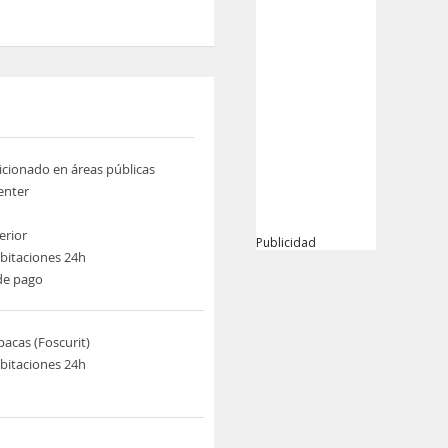
icionado en áreas públicas
enter
erior
Publicidad
abitaciones 24h
de pago
pacas (Foscurit)
abitaciones 24h