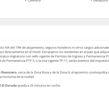
Cafetería
Desayuno
esto IVA del 19% de alojamiento, seguros hoteleros ni otros cargos adicionale
os directamente en el Hotel. Extranjeros no residentes en el país que adqu
tatus migratorio con sello vigente de Permiso de Ingreso y Permanencia PIP
 de Permanencia PTP-5, o la visa vigente TP-11; serán exentos del impuesto 
o financiero
, cerca de la Zona Rosa y de la Zona G, el epicentro cosmopolita 
a nocturna de la ciudad.
l El Dorado
queda a 25 minutos en coche.