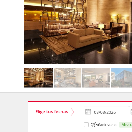
Elige tus fechas
ahor
Añadir vuelo