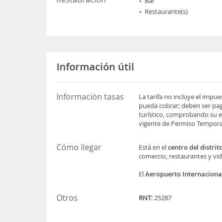
Bar
Restaurante(s)
Información útil
Información tasas
La tarifa no incluye el impu
pueda cobrar; deben ser pag
turístico, comprobando su es
vigente de Permiso Temporal
Cómo llegar
Está en el
centro del distrit
comercio, restaurantes y vid
El
Aeropuerto Internaciona
Otros
RNT
: 25287