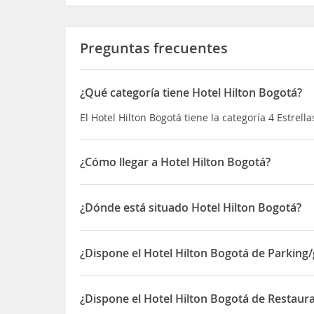
Preguntas frecuentes
¿Qué categoría tiene Hotel Hilton Bogotá?
El Hotel Hilton Bogotá tiene la categoría 4 Estrella
¿Cómo llegar a Hotel Hilton Bogotá?
Está en el
centro del distrito financiero
, cerca d
y vida nocturna de la ciudad.
¿Dónde está situado Hotel Hilton Bogotá?
El
Aeropuerto Internacional El Dorado
queda a 2
El Hotel Hilton Bogotá está situado en C/ 7 , 72-41 
¿Dispone el Hotel Hilton Bogotá de Parking/
Sí, el Hotel Hilton Bogotá dispone de Parking/gara
¿Dispone el Hotel Hilton Bogotá de Restaura