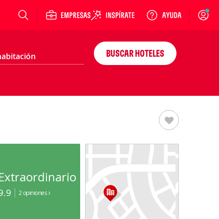
Login
BUSCAR HOTELES
Extraordinario
9.9
2 opiniones