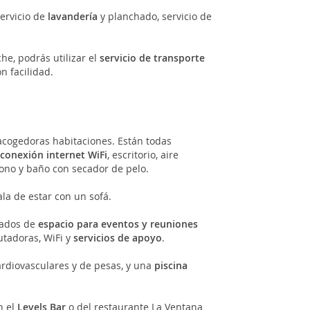
ervicio de
lavandería
y planchado, servicio de
e, podrás utilizar el
servicio de transporte
n facilidad.
cogedoras habitaciones. Están todas
,
conexión internet WiFi
, escritorio, aire
éfono y baño con secador de pelo.
ala de estar con un sofá.
rados de
espacio para eventos y reuniones
utadoras, WiFi y
servicios de apoyo
.
rdiovasculares y de pesas, y una
piscina
n el
Levels Bar
o del restaurante La Ventana