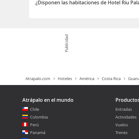
¿Disponen las habitaciones de Hotel Riu Pal
Sí, las habitaciones del Hotel Riu Palace Costa R
Publicidad
Atrapalo.com
Hoteles
América
Costa Rica
Guana
Atrápalo en el mundo
Producto
Chile
Entradas
Colombia
Actividades
Perú
Vuelos
Panamá
Trenes