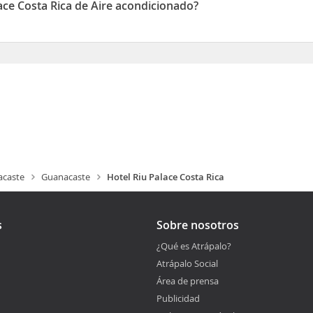
ace Costa Rica de Aire acondicionado?
ica disponen de Aire acondicionado
caste
Guanacaste
Hotel Riu Palace Costa Rica
s
Sobre nosotros
¿Qué es Atrápalo?
Atrápalo Social
Área de prensa
Publicidad