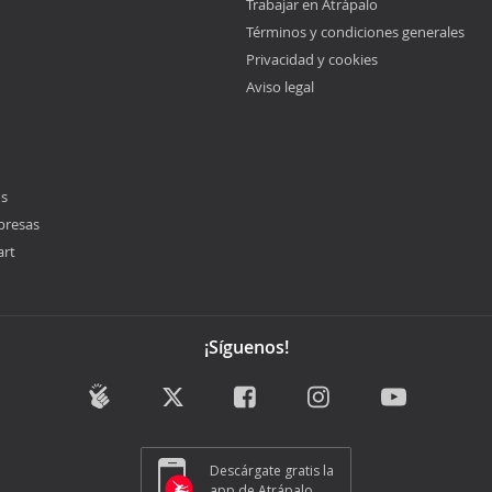
Trabajar en Atrápalo
Términos y condiciones generales
Privacidad y cookies
Aviso legal
os
presas
art
¡Síguenos!
Descárgate gratis la
app de Atrápalo