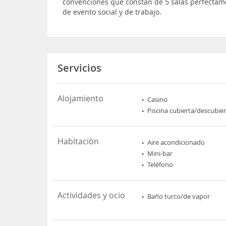
convenciones que constan de 5 salas perfectam
de evento social y de trabajo.
Servicios
Alojamiento
Casino
Piscina cubierta/descubie
Habitación
Aire acondicionado
Mini-bar
Teléfono
Actividades y ocio
Baño turco/de vapor