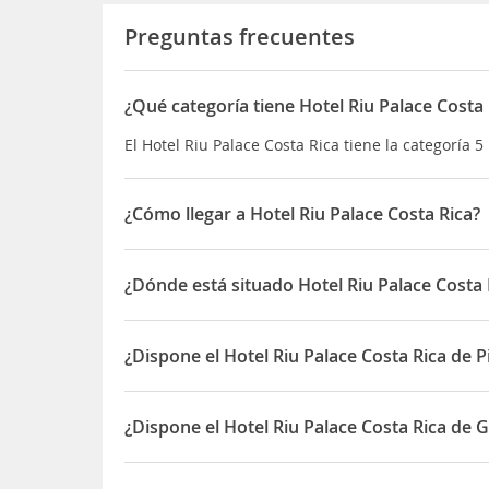
Preguntas frecuentes
¿Qué categoría tiene Hotel Riu Palace Costa 
El Hotel Riu Palace Costa Rica tiene la categoría 5 
¿Cómo llegar a Hotel Riu Palace Costa Rica?
*Riu Palace Costa Rica está situado en Guanacaste
*En Playa Mata Palo.
¿Dónde está situado Hotel Riu Palace Costa 
*Al norte de Costa Rica.
*A 200 m de la Calle El Poblado, una zona comerci
El Hotel Riu Palace Costa Rica está situado en Pl
*A 5 km del poblado de Nuevo Colón.
¿Dispone el Hotel Riu Palace Costa Rica de P
*A 18 km de Playas del Coco, área con comercios 
*A 33 km del Aeropuerto de Liberia.
Sí, el Hotel Riu Palace Costa Rica dispone de Pisc
¿Dispone el Hotel Riu Palace Costa Rica de 
Sí, el Hotel Riu Palace Costa Rica dispone de Gim