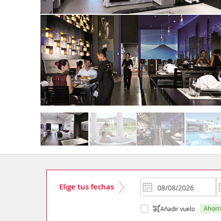
Elige tus fechas
ahor
Añadir vuelo