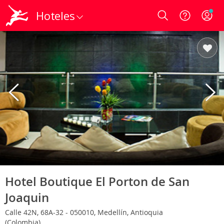
Hoteles
Login
Hotel Boutique El Porton de San
Joaquin
Calle 42N, 68A-32 - 050010, Medellín, Antioquia
(Colombia)