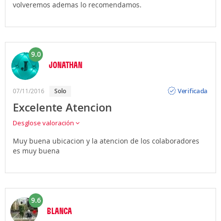
volveremos ademas lo recomendamos.
9.0
JONATHAN
Opinión
Verificada
07/11/2016
solo
Excelente Atencion
Desglose valoración
Muy buena ubicacion y la atencion de los colaboradores
es muy buena
9.6
BLANCA