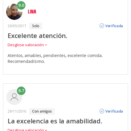
9.0
LINA
Opinión
Verificada
29/05/2017
solo
Excelente atención.
Desglose valoración
Atentos, amables, pendientes, excelente comida.
Recomendadísimo.
8.7
Opinión
Verificada
29/11/2016
con amigos
La excelencia es la amabilidad.
Desglose valoración