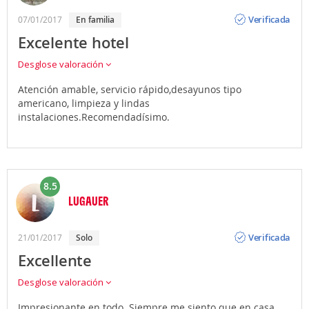
Opinión
Verificada
07/01/2017
en familia
Excelente hotel
Desglose valoración
Atención amable, servicio rápido,desayunos tipo
americano, limpieza y lindas
instalaciones.Recomendadísimo.
8.5
LUGAUER
Opinión
Verificada
21/01/2017
solo
Excellente
Desglose valoración
Impresionante en todo. Siempre me siento que en casa