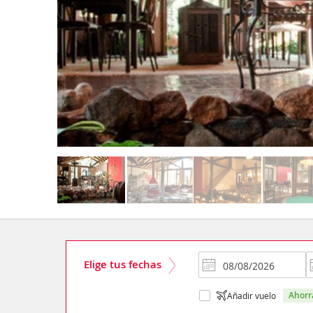
Elige tus fechas
ahor
Añadir vuelo