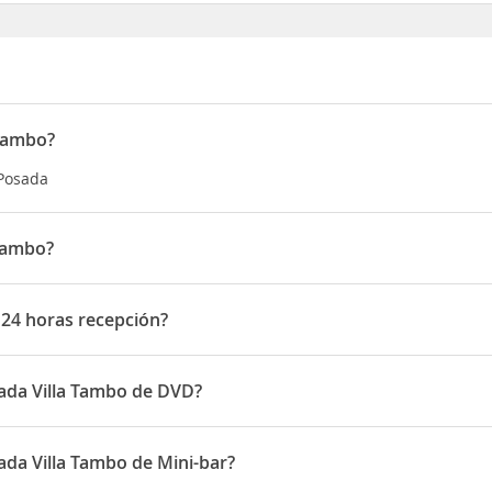
 Tambo?
 Posada
 Tambo?
Cinco, 22 - CEP: 12460-000
 24 horas recepción?
horas recepción
ada Villa Tambo de DVD?
ambo disponen de DVD
da Villa Tambo de Mini-bar?