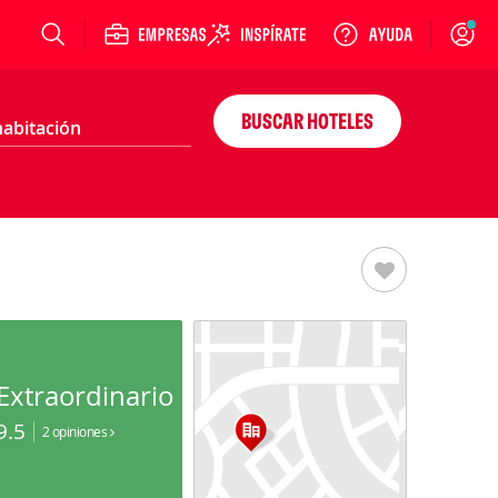
Login
BUSCAR HOTELES
Extraordinario
9.5
2 opiniones