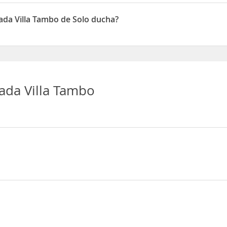
mbo disponen de Mini-bar
ada Villa Tambo de Solo ducha?
mbo disponen de Solo ducha
ada Villa Tambo