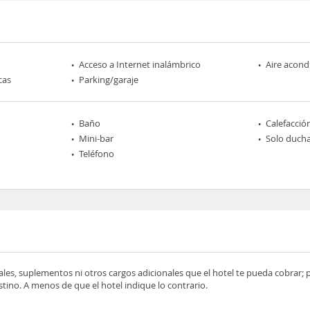
Acceso a Internet inalámbrico
Aire acond
cas
Parking/garaje
Baño
Calefacció
Mini-bar
Solo duch
Teléfono
ocales, suplementos ni otros cargos adicionales que el hotel te pueda cobrar;
tino. A menos de que el hotel indique lo contrario.