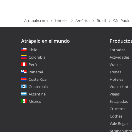
Atrapalo.com
Hoteles
América
Brasil
São Paulo
Atrápalo en el mundo
Producto
Chile
Entradas
Colombia
Actividades
Perú
Vuelos
Panamá
Trenes
Costa Rica
Hoteles
Guatemala
Vuelo+Hotel
Argentina
Viajes
México
Escapadas
Cruceros
Coches
Vale Regalo
Atrapapunt