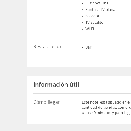
Luz nocturna
Pantalla TV plana
Secador
TV satélite
Wi-Fi
Restauración
Bar
Información útil
Cómo llegar
Este hotel está situado en e
cantidad de tiendas, comerci
unos 40 minutos y para lleg