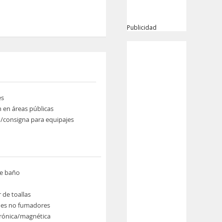
Publicidad
es
n en áreas públicas
/consigna para equipajes
de baño
 de toallas
nes no fumadores
trónica/magnética