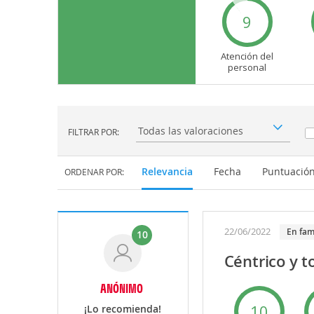
9
Atención del
personal
FILTRAR POR:
Filtrar por:
Relevancia
Fecha
Puntuació
ORDENAR POR:
22/06/2022
en fam
10
Céntrico y 
ANÓNIMO
10
¡Lo recomienda!