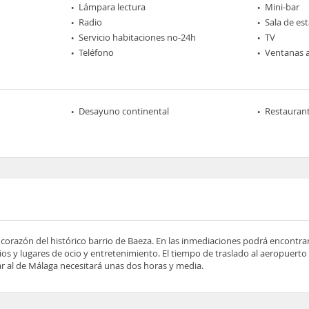
Lámpara lectura
Mini-bar
Radio
Sala de est
Servicio habitaciones no-24h
TV
Teléfono
Ventanas a
Desayuno continental
Restaurant
l corazón del histórico barrio de Baeza. En las inmediaciones podrá encontr
os y lugares de ocio y entretenimiento. El tiempo de traslado al aeropuert
ar al de Málaga necesitará unas dos horas y media.