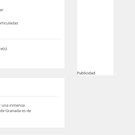
ar
rticuladas
e(s)
Publicidad
ar una inmensa
o de Granada es de