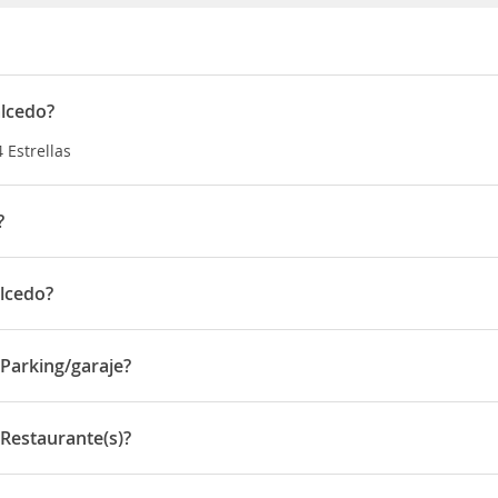
alcedo?
4 Estrellas
?
ico barrio de Baeza. En las inmediaciones podrá encontrar una inme
miento. El tiempo de traslado al aeropuerto de Granada es de unos 
alcedo?
media.
n Pablo, 18.
 Parking/garaje?
king/garaje
 Restaurante(s)?
taurante(s)