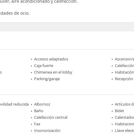
uiler, aire acondicionado y calefacción.
idades de ocio.
Accesos adaptados
Ascensor/
Caja fuerte
Calefacció
s
Chimenea en el lobby
Habitación
Parking/garaje
Recepción
ilidad reducida
Albornoz
Artículos 
Baño
Bidet
Calefacción central
Calentador
Fax
Habitacio
Insonorización
Llave elec