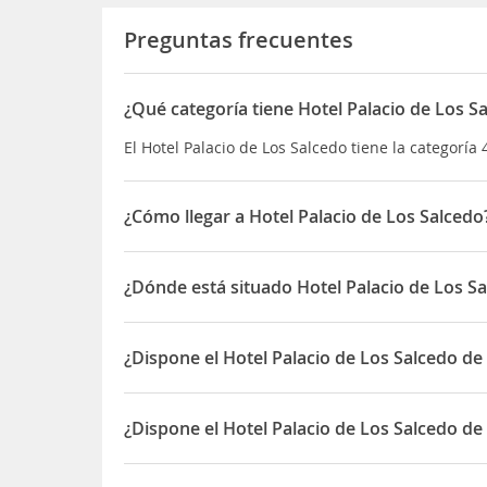
Preguntas frecuentes
¿Qué categoría tiene Hotel Palacio de Los S
El Hotel Palacio de Los Salcedo tiene la categoría 
¿Cómo llegar a Hotel Palacio de Los Salcedo
Este hotel está situado en el corazón del histór
tiendas, comercios y lugares de ocio y entreteni
¿Dónde está situado Hotel Palacio de Los S
llegar al de Málaga necesitará unas dos horas y 
El Hotel Palacio de Los Salcedo está situado en Sa
¿Dispone el Hotel Palacio de Los Salcedo de
Sí, el Hotel Palacio de Los Salcedo dispone de Par
¿Dispone el Hotel Palacio de Los Salcedo de
Sí, el Hotel Palacio de Los Salcedo dispone de Res