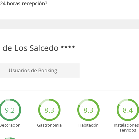
 24 horas recepción?
 horas recepción
o de Los Salcedo
Usuarios de Booking
9.2
8.3
8.3
8.4
Decoración
Gastronomía
Habitación
Instalaciones
servicios