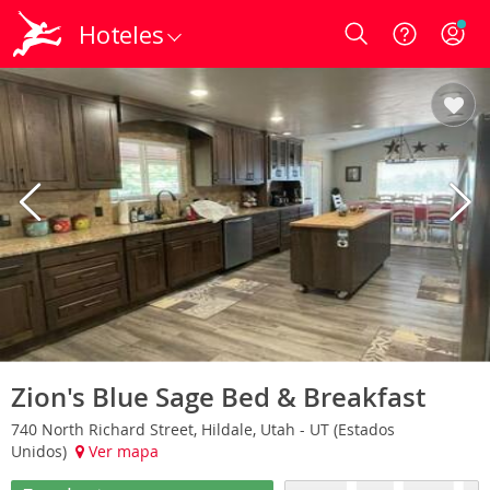
Hoteles
Login
Zion's Blue Sage Bed & Breakfast
740 North Richard Street, Hildale, Utah - UT (Estados
Unidos)
Ver mapa