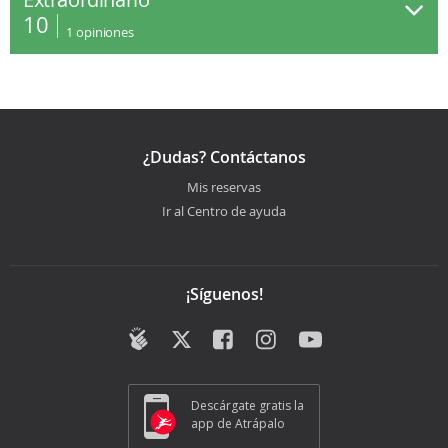
10
1
opiniones
¿Dudas? Contáctanos
Mis reservas
Ir al Centro de ayuda
¡Síguenos!
Descárgate gratis la
app de Atrápalo