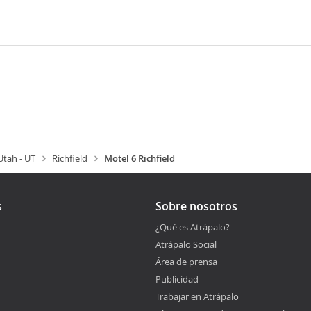
Utah - UT
Richfield
Motel 6 Richfield
s
Sobre nosotros
¿Qué es Atrápalo?
Atrápalo Social
Área de prensa
Publicidad
Trabajar en Atrápalo