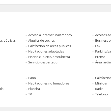
Acceso a Internet inalámbrico
Accesos a
as públicas
Alquiler de coches
Business c
Calefacción en áreas públicas
Fax
Habitaciones adaptadas
Parking/ga
Piscina cubierta/descubierta
Prensa
Servicio despertador
Área jardi
Baño
Calefacció
Habitaciones no fumadores
Mini-bar
ñía
Plancha
Radio
TV
Teléfono