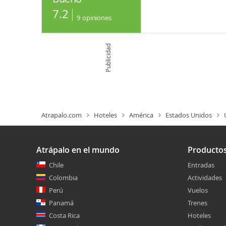
7.2
9
opiniones
Publicidad
Atrapalo.com
Hoteles
América
Estados Unidos
Atrápalo en el mundo
Producto
Chile
Entradas
Colombia
Actividades
Perú
Vuelos
Panamá
Trenes
Costa Rica
Hoteles