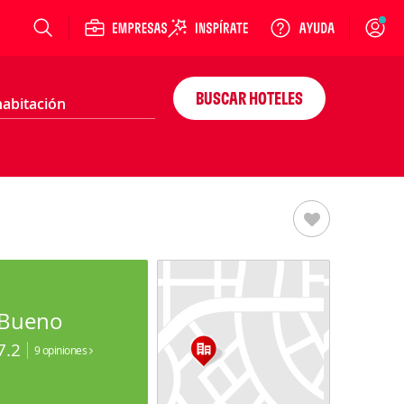
Login
BUSCAR HOTELES
Bueno
7.2
9 opiniones