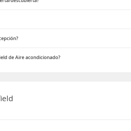
ierta/descubierta?
ta/descubierta
ecepción?
ción
ield de Aire acondicionado?
en de Aire acondicionado
ield