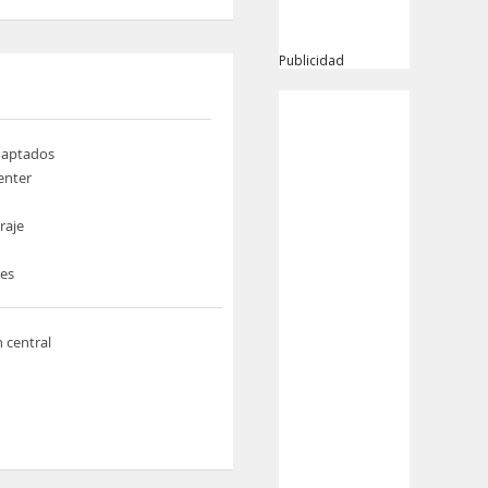
Publicidad
daptados
enter
raje
nes
n central