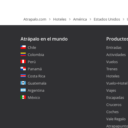
Atrapalo.com
Hoteles
América
Estados Unidos
Atrápalo en el mundo
Producto
Chile
Entradas
Colombia
Actividades
Perú
Vuelos
Panamá
Trenes
Costa Rica
Hoteles
Guatemala
Vuelo+Hotel
Argentina
Viajes
México
Escapadas
Cruceros
Coches
Vale Regalo
Atrapapunt