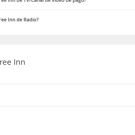
ree Inn de TV/Canal de video de pago?
ponen de TV/Canal de video de pago
ree Inn de Radio?
onen de Radio
ree Inn