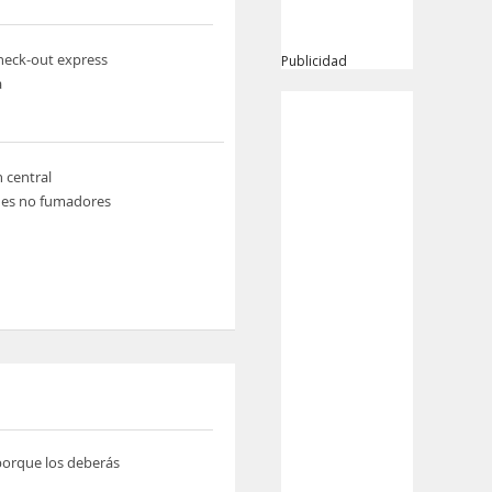
heck-out express
Publicidad
a
n central
nes no fumadores
 porque los deberás