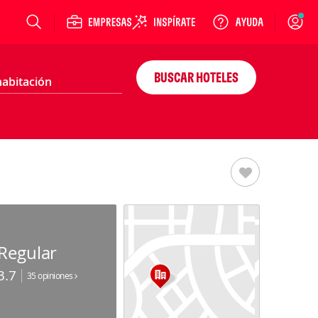
Login
BUSCAR HOTELES
Regular
3.7
35 opiniones