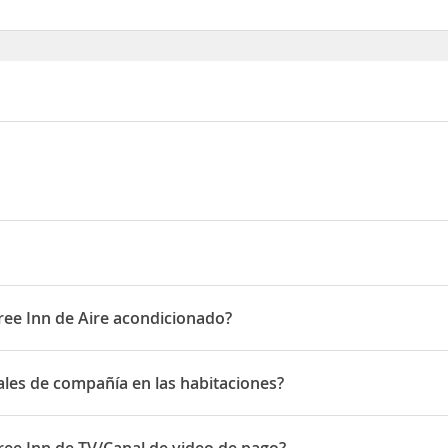
 Main Street
ree Inn de Aire acondicionado?
ponen de Aire acondicionado
ales de compañía en las habitaciones?
s de compañía en las habitaciones