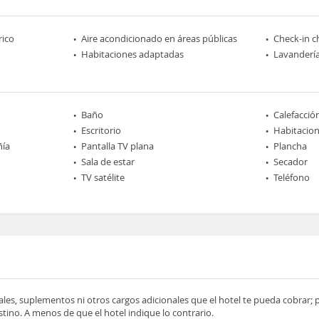
rico
Aire acondicionado en áreas públicas
Check-in c
Habitaciones adaptadas
Lavanderí
Baño
Calefacció
Escritorio
Habitacio
ñía
Pantalla TV plana
Plancha
Sala de estar
Secador
TV satélite
Teléfono
ocales, suplementos ni otros cargos adicionales que el hotel te pueda cobrar;
tino. A menos de que el hotel indique lo contrario.