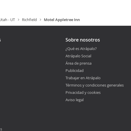
Utah - UT
Richfield
Motel Appletree Inn
s
Sobre nosotros
¿Qué es Atrápalo?
Atrápalo Social
Área de prensa
Publicidad
Trabajar en Atrápalo
Términos y condiciones generales
Privacidad y cookies
Aviso legal
os