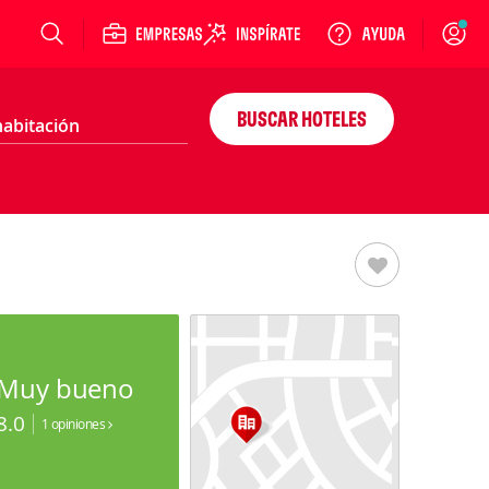
Login
BUSCAR HOTELES
Muy bueno
8.0
1 opiniones