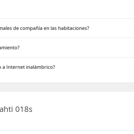
imales de compañía en las habitaciones?
les de compañía en las habitaciones
camiento?
ento
 a Internet inalámbrico?
Internet inalámbrico
ahti 018s