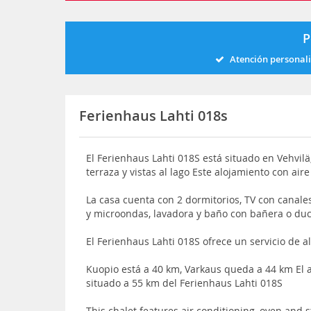
P
Atención personal
Ferienhaus Lahti 018s
El Ferienhaus Lahti 018S está situado en Vehvilä,
terraza y vistas al lago Este alojamiento con ai
La casa cuenta con 2 dormitorios, TV con canales 
y microondas, lavadora y baño con bañera o du
El Ferienhaus Lahti 018S ofrece un servicio de al
Kuopio está a 40 km, Varkaus queda a 44 km El 
situado a 55 km del Ferienhaus Lahti 018S
This chalet features air conditioning, oven and 