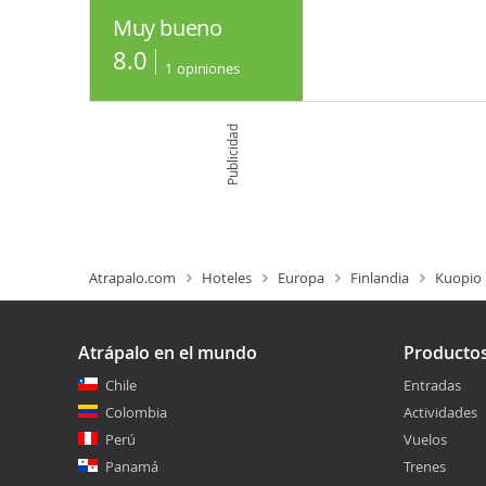
Muy bueno
8.0
1
opiniones
Publicidad
Atrapalo.com
Hoteles
Europa
Finlandia
Kuopio
Atrápalo en el mundo
Producto
Chile
Entradas
Colombia
Actividades
Perú
Vuelos
Panamá
Trenes