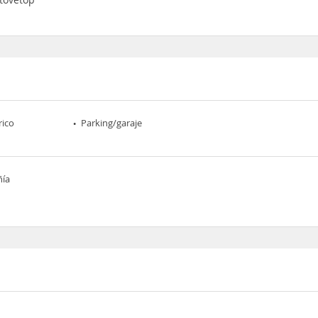
rico
Parking/garaje
ñía