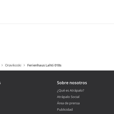
Oravikoski
Ferienhaus Lahti 018s
s
Sobre nosotros
¿Qué es Atrápalo?
Atrápalo Social
Área de prensa
Publicidad