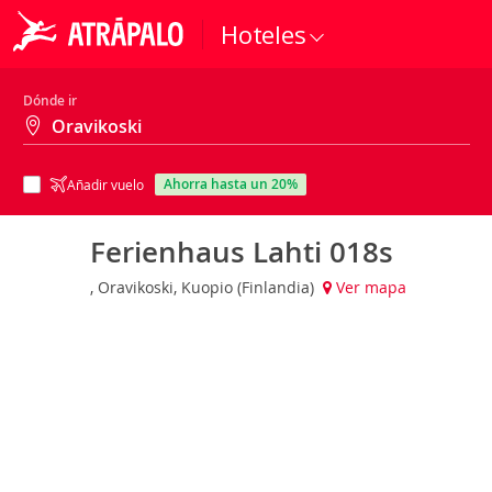
Hoteles
Dónde ir
ahorra hasta un 20%
Añadir vuelo
Ferienhaus Lahti 018s
, Oravikoski, Kuopio (Finlandia)
Ver mapa