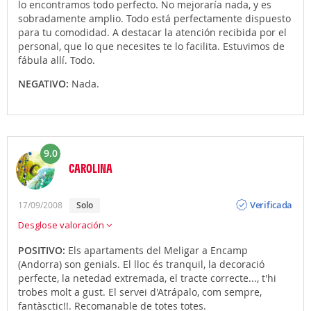
lo encontramos todo perfecto. No mejoraría nada, y es
sobradamente amplio. Todo está perfectamente dispuesto
para tu comodidad. A destacar la atención recibida por el
personal, que lo que necesites te lo facilita. Estuvimos de
fábula allí. Todo.
NEGATIVO:
Nada.
9.0
CAROLINA
Opinión
Verificada
17/09/2008
solo
Desglose valoración
POSITIVO:
Els apartaments del Meligar a Encamp
(Andorra) son genials. El lloc és tranquil, la decoració
perfecte, la netedad extremada, el tracte correcte..., t'hi
trobes molt a gust. El servei d'Atrápalo, com sempre,
fantàsctic!!. Recomanable de totes totes.