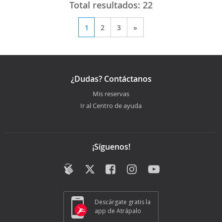
Total resultados:
22
1
2
3
»
¿Dudas? Contáctanos
Mis reservas
Ir al Centro de ayuda
¡Síguenos!
Descárgate gratis la
app de Atrápalo