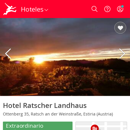
Hoteles
Login
Hotel Ratscher Landhaus
Ottenberg 35, Ratsch an der Weinstraße, Estiria (Austria)
Extraordinario