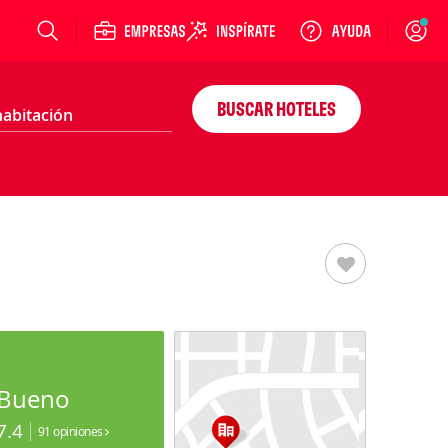
Login
BUSCAR HOTELES
Bueno
7.4
91 opiniones