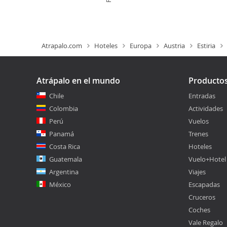
Atrapalo.com
Hoteles
Europa
Austria
Estiria
Atrápalo en el mundo
Producto
Chile
Entradas
Colombia
Actividades
Perú
Vuelos
Panamá
Trenes
Costa Rica
Hoteles
Guatemala
Vuelo+Hotel
Argentina
Viajes
México
Escapadas
Cruceros
Coches
Vale Regalo