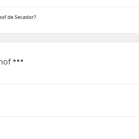
 de Mini-bar
hof de Secador?
n de Secador
nhof