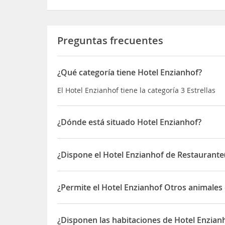
Preguntas frecuentes
¿Qué categoría tiene Hotel Enzianhof?
El Hotel Enzianhof tiene la categoría 3 Estrellas
¿Dónde está situado Hotel Enzianhof?
El Hotel Enzianhof está situado en Oberwald 49
¿Dispone el Hotel Enzianhof de Restaurante
Sí, el Hotel Enzianhof dispone de Restaurante(s)
¿Permite el Hotel Enzianhof Otros animales
Sí, el Hotel Enzianhof permite Otros animales de
¿Disponen las habitaciones de Hotel Enzian