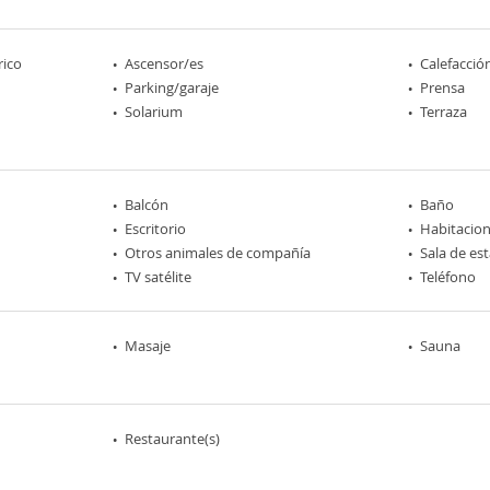
rico
Ascensor/es
Calefacció
Parking/garaje
Prensa
Solarium
Terraza
Balcón
Baño
Escritorio
Habitacio
Otros animales de compañía
Sala de est
TV satélite
Teléfono
Masaje
Sauna
Restaurante(s)