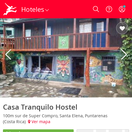
Hoteles
Login
Casa Tranquilo Hostel
100m sur de Super Compro, Santa Elena, Puntarenas
(Costa Rica)
Ver mapa