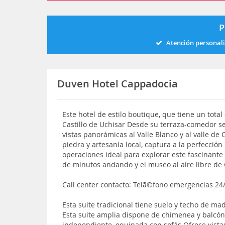
P
Atención personal
Duven Hotel Cappadocia
Este hotel de estilo boutique, que tiene un total
Castillo de Uchisar Desde su terraza-comedor s
vistas panorámicas al Valle Blanco y al valle de
piedra y artesanía local, captura a la perfección
operaciones ideal para explorar este fascinante 
de minutos andando y el museo al aire libre de
Call center contacto: Telã©fono emergencias 24/
Esta suite tradicional tiene suelo y techo de m
Esta suite amplia dispone de chimenea y balcón
independiente, equipada con sofás Ofrece vistas