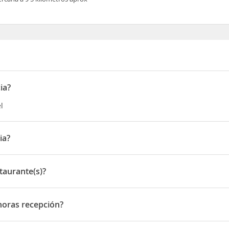
ia?
l
ia?
 Caddesi No:5 Nevsehir
taurante(s)?
ante(s)
horas recepción?
as recepción