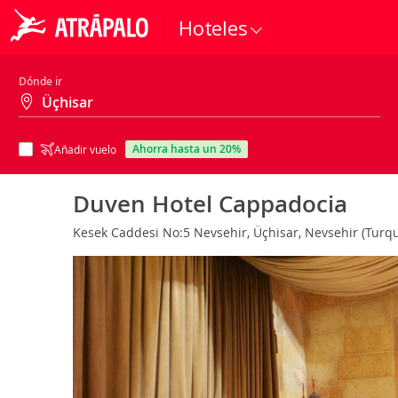
Hoteles
Dónde ir
ahorra hasta un 20%
Añadir vuelo
Duven Hotel Cappadocia
Kesek Caddesi No:5 Nevsehir, Üçhisar, Nevsehir (Turq