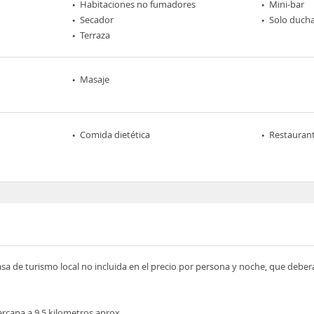
Habitaciones no fumadores
Mini-bar
Secador
Solo duch
Terraza
Masaje
Comida dietética
Restaurant
asa de turismo local no incluida en el precio por persona y noche, que deber
rcana a 9 5 kilometros aprox