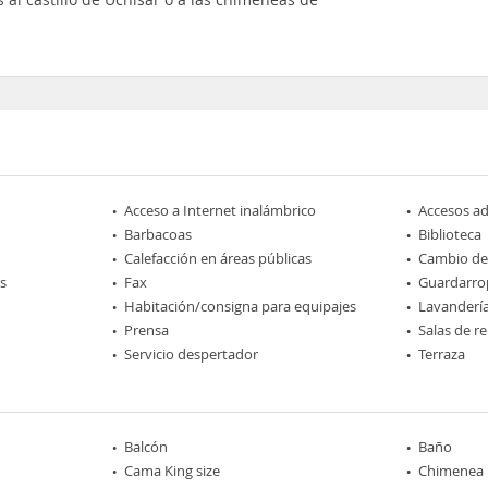
Acceso a Internet inalámbrico
Accesos a
Barbacoas
Biblioteca
Calefacción en áreas públicas
Cambio d
s
Fax
Guardarro
Habitación/consigna para equipajes
Lavanderí
Prensa
Salas de r
Servicio despertador
Terraza
Balcón
Baño
Cama King size
Chimenea