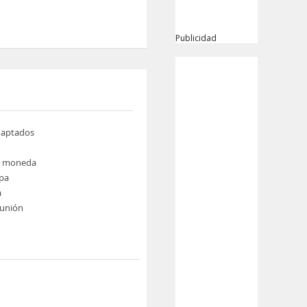
Publicidad
daptados
e moneda
pa
a
eunión