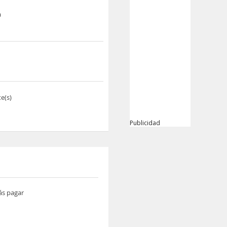
a
e(s)
Publicidad
ás pagar