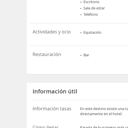
Escritorio
Sala de estar
Teléfono
Actividades y ocio
Equitación
Restauración
Bar
Información útil
Información tasas
En este destino existe una t
directamente en el hotel.
Cómo llegar
Parada de bus/metro más ce