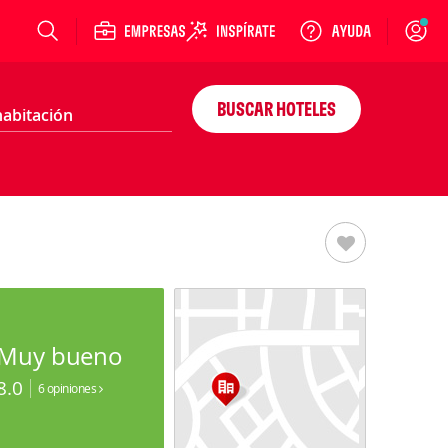
Login
BUSCAR HOTELES
Muy bueno
8.0
6 opiniones