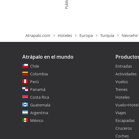
Publicidad
Atrapalo.com
Hoteles
Europa
Turquía
Nevsehir
Atrápalo en el mundo
Producto
Chile
Entradas
Colombia
Actividades
Perú
Vuelos
Panamá
Trenes
Costa Rica
Hoteles
Guatemala
Vuelo+Hotel
Argentina
Viajes
México
Escapadas
Cruceros
Coches