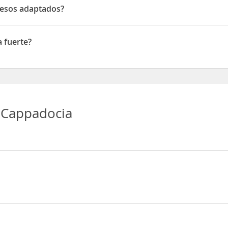
cesos adaptados?
s adaptados
 fuerte?
erte
 Cappadocia