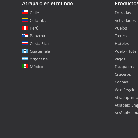
Atrápalo en el mundo
Producto
Chile
Entradas
Colombia
Actividades
Perú
Vuelos
Panamá
Trenes
Costa Rica
Hoteles
Guatemala
Vuelo+Hotel
Argentina
Viajes
México
Escapadas
Cruceros
Coches
Vale Regalo
Atrapapunt
Atrápalo Em
Atrápalo Sm