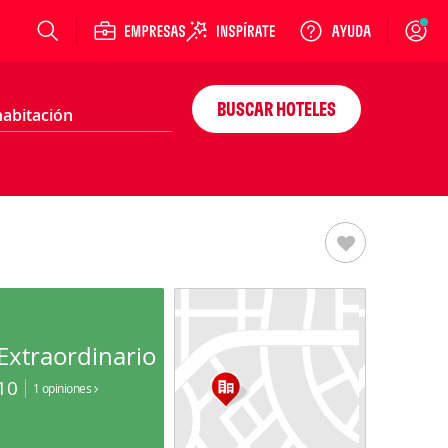
Login
BUSCAR HOTELES
Extraordinario
10
1 opiniones