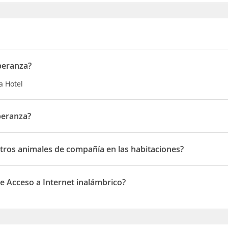
speranza?
ía Hotel
speranza?
en Camino Real s/n Rancho Las Marzanas Barrio San Marcos
 Otros animales de compañía en las habitaciones?
ros animales de compañía en las habitaciones
de Acceso a Internet inalámbrico?
Acceso a Internet inalámbrico