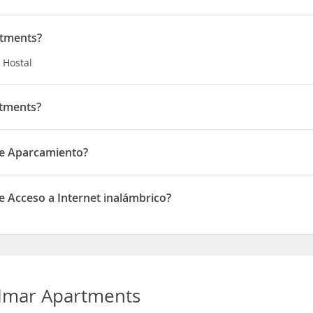
rtments?
 Hostal
rtments?
Santa Teresa
de Aparcamiento?
parcamiento
 Acceso a Internet inalámbrico?
ceso a Internet inalámbrico
olmar Apartments