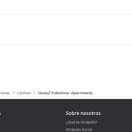
renas
Carmen
Hostal Trebolmar Apartments
s
Sobre nosotros
¿Qué es Atrápalo?
Atrápalo Social