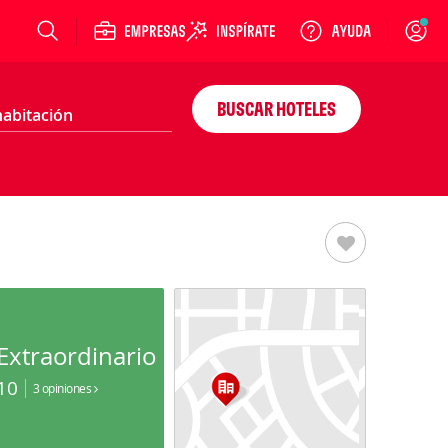
Login
BUSCAR HOTELES
Extraordinario
10
3 opiniones