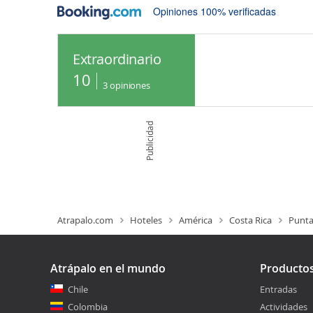
Opiniones 100% verificadas
Extraordinario
10
3
opiniones
Publicidad
Atrapalo.com
Hoteles
América
Costa Rica
Punta
Atrápalo en el mundo
Producto
Chile
Entradas
Colombia
Actividades